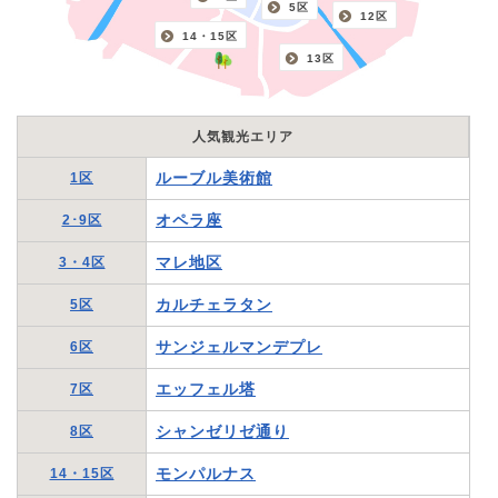
5区
12区
14・15区
13区
人気観光エリア
ルーブル美術館
1区
オペラ座
2･9区
マレ地区
3・4区
カルチェラタン
5区
サンジェルマンデプレ
6区
エッフェル塔
7区
シャンゼリゼ通り
8区
モンパルナス
14・15区