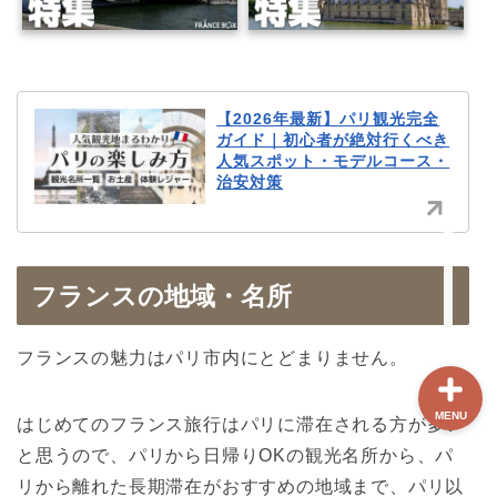
ホーム
【最新版】パリ治安情報
【2026年最新】パリ観光完全
ガイド｜初心者が絶対行くべき
人気スポット・モデルコース・
当サイト限定クーポン
治安対策
フランスボックスについ
て
フランスの地域・名所
フランスの魅力はパリ市内にとどまりません。
MENU
はじめてのフランス旅行はパリに滞在される方が多い
と思うので、パリから日帰りOKの観光名所から、パ
リから離れた長期滞在がおすすめの地域まで、パリ以