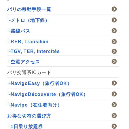
パリの移動手段一覧
└メトロ（地下鉄）
└路線バス
└RER, Transilien
└TGV, TER, Intercités
└空港アクセス
パリ交通系ICカード
└NavigoEasy（旅行者OK）
└NavigoDécouverte（旅行者OK）
└Navigo（在住者向け）
お得な切符の選び方
└1日乗り放題券