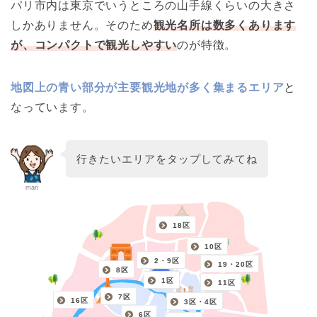
パリ市内は東京でいうところの山手線くらいの大きさ
しかありません。そのため
観光名所は数多くあります
が、コンパクトで観光しやすい
のが特徴。
地図上の青い部分が主要観光地が多く集まるエリア
と
なっています。
行きたいエリアをタップしてみてね
mari
18区
10区
2・9区
19・20区
8区
1区
11区
7区
16区
3区・4区
6区