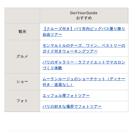
GetYourGuide
おすすめ
【クルーズ付き】パリ市内ビッグバス乗り降り
観光
自由ツアー
モンマルトルのチーズ、ワイン、ペストリーの
ガイド付きウォーキングツアー
グルメ
パリのギャラリー・ラファイエットでマカロン
づくり体験
ムーランルージュのショーチケット（ディナー
ショー
付き・送迎なし）
エッフェル塔フォトツアー
フォト
パリの好きな場所でフォトツアー