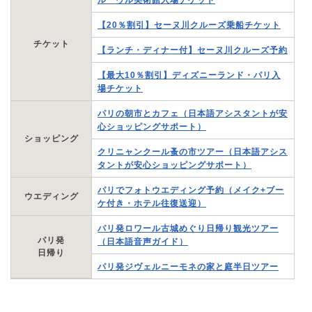
ルーヴル美術館入場チケット
【20％割引】セーヌ川クルーズ乗船チケット
チケット
【ランチ・ディナー付】セーヌ川クルーズ予約
【最大10％割引】ディズニーランド・パリ入
場チケット
パリの朝市とカフェ（日本語アシスタントが安
心ショッピングサポート）
ショッピング
クリニャンクール蚤の市ツアー（日本語アシス
タントが安心ショッピングサポート）
パリでフォトウエディング予約（メイク+ブー
ウエディング
ケ付き・ホテル往復送迎）
パリ発ロワール古城めぐり日帰り観光ツアー
パリ発
（日本語音声ガイド）
日帰り
パリ発ジヴェルニーモネの家と庭半日ツアー