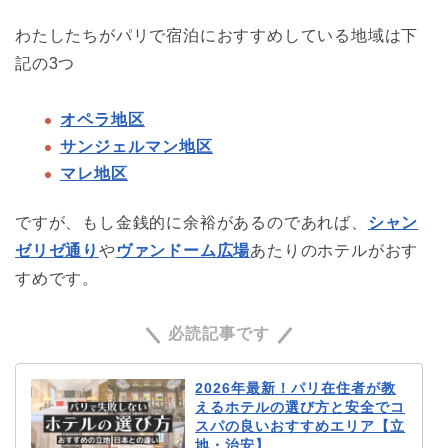
わたしたちがパリで宿泊におすすめしている地域は下
記の3つ
オペラ地区
サンジェルマン地区
マレ地区
ですが、もし金銭的に余裕があるのであれば、
シャン
ゼリゼ通り
や
ヴァンドーム広場
あたりのホテルがおす
すめです。
必読記事です
2026年最新！パリ在住者が教
えるホテルの選び方と安全でコ
スパの良いおすすめエリア【立
地・治安】