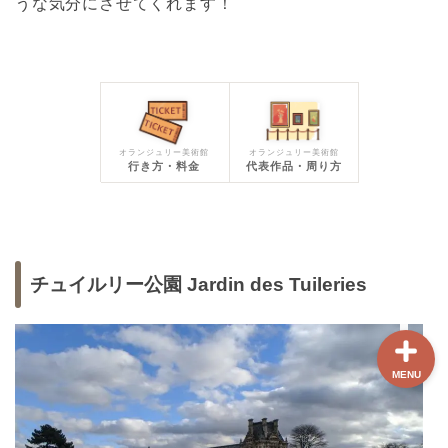
うな気分にさせてくれます！
ホーム
【最新版】パリ治安情報
オランジュリー美術館
オランジュリー美術館
当サイト限定クーポン
行き方・料金
代表作品・周り方
フランスボックスについ
て
チュイルリー公園 Jardin des Tuileries
MENU