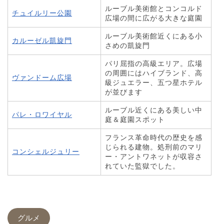
ルーブル美術館とコンコルド
チュイルリー公園
広場の間に広がる大きな庭園
ルーブル美術館近くにある小
カルーゼル凱旋門
さめの凱旋門
パリ屈指の高級エリア。広場
の周囲にはハイブランド、高
ヴァンドーム広場
級ジュエラー、五つ星ホテル
が並びます
ルーブル近くにある美しい中
パレ・ロワイヤル
庭＆庭園スポット
フランス革命時代の歴史を感
じられる建物。処刑前のマリ
コンシェルジュリー
ー・アントワネットが収容さ
れていた監獄でした。
グルメ