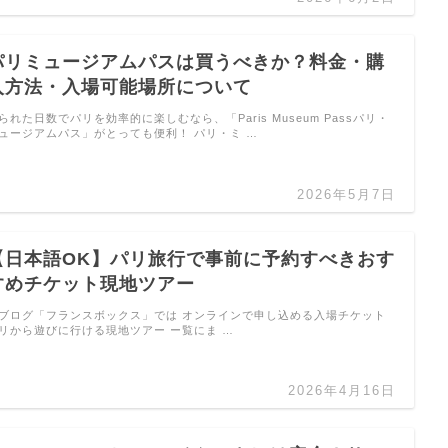
パリミュージアムパスは買うべきか？料金・購
入方法・入場可能場所について
られた日数でパリを効率的に楽しむなら、「Paris Museum Passパリ・
ュージアムパス」がとっても便利！ パリ・ミ …
2026年5月7日
【日本語OK】パリ旅行で事前に予約すべきおす
すめチケット現地ツアー
ブログ「フランスボックス」では オンラインで申し込める入場チケット
リから遊びに行ける現地ツアー ー覧にま …
2026年4月16日