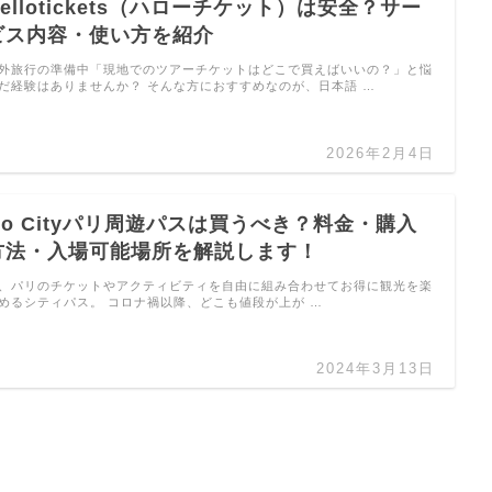
Hellotickets（ハローチケット）は安全？サー
ビス内容・使い方を紹介
外旅行の準備中「現地でのツアーチケットはどこで買えばいいの？」と悩
だ経験はありませんか？ そんな方におすすめなのが、日本語 …
2026年2月4日
Go Cityパリ周遊パスは買うべき？料金・購入
方法・入場可能場所を解説します！
、パリのチケットやアクティビティを自由に組み合わせてお得に観光を楽
めるシティパス。 コロナ禍以降、どこも値段が上が …
2024年3月13日