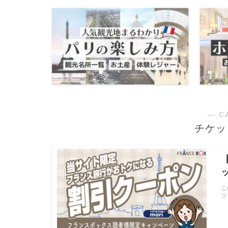
― C
チケッ
こ
ツ