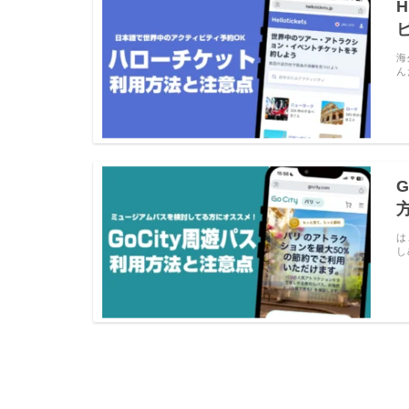
海
ん
は
し