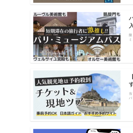
限
ミ
当
パ