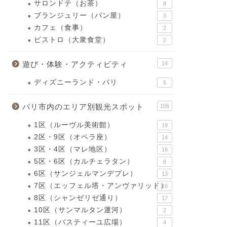
サロンドテ（お茶）
8
ブランジュリー（パン屋）
3
カフェ（食事）
2
ビストロ（大衆食堂）
2
遊び・体験・アクティビティ
14
ディズニーランド・パリ
5
パリ市内のエリア別観光スポット
106
1区（ルーヴル美術館）
19
2区・9区（オペラ座）
14
3区・4区（マレ地区）
16
5区・6区（カルチェラタン）
8
6区（サンジェルマンデプレ）
13
7区（エッフェル塔・アンヴァリッド）
16
8区（シャンゼリゼ通り）
17
10区（サンマルタン運河）
2
11区（バスティーユ広場）
4