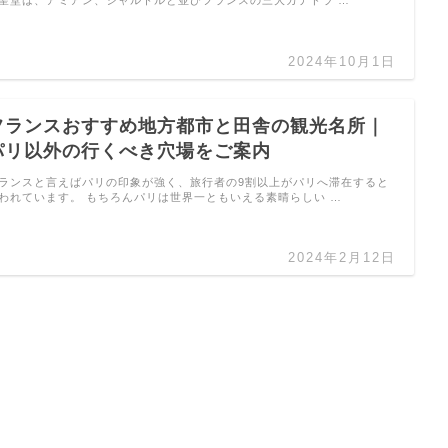
2024年10月1日
フランスおすすめ地方都市と田舎の観光名所｜
パリ以外の行くべき穴場をご案内
ランスと言えばパリの印象が強く、旅行者の9割以上がパリへ滞在すると
われています。 もちろんパリは世界一ともいえる素晴らしい …
2024年2月12日