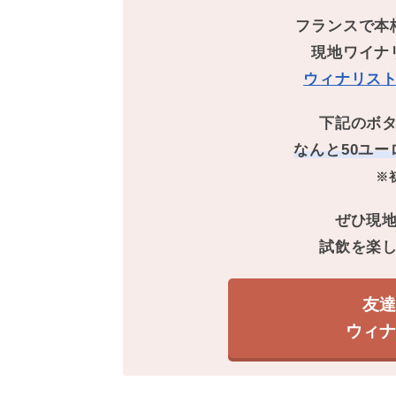
フランスで本
現地ワイナ
ウィナリス
下記のボ
なんと50ユー
※
ぜひ現
試飲を楽
友
ウィ