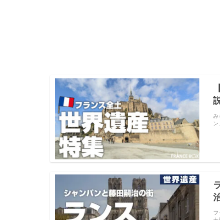
み
ン
フ
大