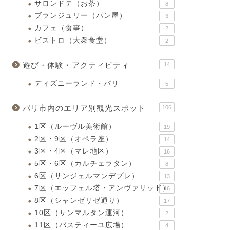
サロンドテ（お茶）
8
ブランジュリー（パン屋）
3
カフェ（食事）
2
ビストロ（大衆食堂）
2
遊び・体験・アクティビティ
14
ディズニーランド・パリ
5
パリ市内のエリア別観光スポット
106
1区（ルーヴル美術館）
19
2区・9区（オペラ座）
14
3区・4区（マレ地区）
16
5区・6区（カルチェラタン）
8
6区（サンジェルマンデプレ）
13
7区（エッフェル塔・アンヴァリッド）
16
8区（シャンゼリゼ通り）
17
10区（サンマルタン運河）
2
11区（バスティーユ広場）
4