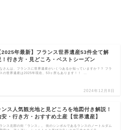
【2025年最新】フランス世界遺産53件全て解
説！行き方・見どころ・ベストシーズン
なさんは、フランスに世界遺産がいくつあるか知っていますか？？ フラ
スの世界遺産は2025年現在、53ヶ所もあります！！ …
2024年12月8日
ランス人気観光地と見どころを地図付き解説！
治安・行き方・おすすめ土産【世界遺産】
ランス北部の街「ランス」。 街のシンボルであるランスのノートルダム
聖堂は、アミアン、シャルトルと並びフランスの三大カテドラ …