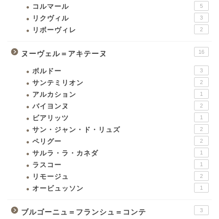
コルマール
5
リクヴィル
3
リボーヴィレ
2
16
ヌーヴェル＝アキテーヌ
ボルドー
3
サンテミリオン
2
アルカション
1
バイヨンヌ
2
ビアリッツ
1
サン・ジャン・ド・リュズ
2
ペリグー
2
サルラ・ラ・カネダ
1
ラスコー
1
リモージュ
2
オービュッソン
1
3
ブルゴーニュ＝フランシュ＝コンテ