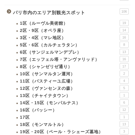
106
パリ市内のエリア別観光スポット
1区（ルーヴル美術館）
19
2区・9区（オペラ座）
14
3区・4区（マレ地区）
16
5区・6区（カルチェラタン）
8
6区（サンジェルマンデプレ）
13
7区（エッフェル塔・アンヴァリッド）
16
8区（シャンゼリゼ通り）
17
10区（サンマルタン運河）
2
11区（バスティーユ広場）
4
12区（ヴァンセンヌの森）
5
13区（チャイナタウン）
1
14区・15区（モンパルナス）
6
16区（パッシー）
12
17区
1
18区（モンマルトル）
13
19区・20区（ペール・ラシェーズ墓地）
3