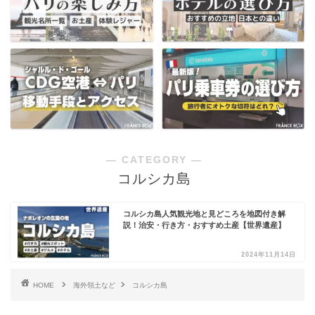
― CATEGORY ―
コルシカ島
コルシカ島人気観光地と見どころを地図付き解
説！治安・行き方・おすすめ土産【世界遺産】
2024年11月14日
HOME
海外領土など
コルシカ島