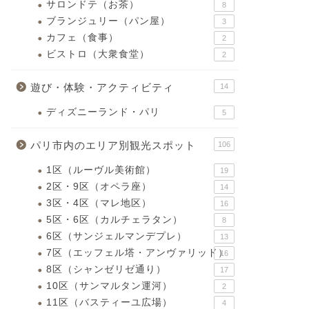
サロンドテ（お茶）
8
ブランジュリー（パン屋）
3
カフェ（食事）
2
ビストロ（大衆食堂）
2
遊び・体験・アクティビティ
14
ディズニーランド・パリ
5
パリ市内のエリア別観光スポット
106
1区（ルーヴル美術館）
19
2区・9区（オペラ座）
14
3区・4区（マレ地区）
16
5区・6区（カルチェラタン）
8
6区（サンジェルマンデプレ）
13
7区（エッフェル塔・アンヴァリッド）
16
8区（シャンゼリゼ通り）
17
10区（サンマルタン運河）
2
11区（バスティーユ広場）
4