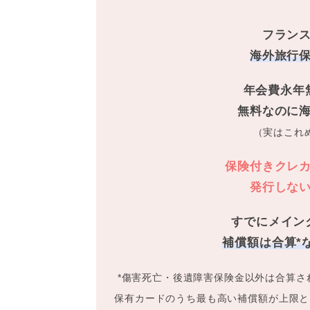
フラン
海外旅行
年会費永年
無料なのに
（実はこれ
保険付きクレ
発行しな
すでにメイン
補償額は合算*
*傷害死亡・後遺障害保険金以外は合算さ
保有カードのうち最も高い補償額が上限と