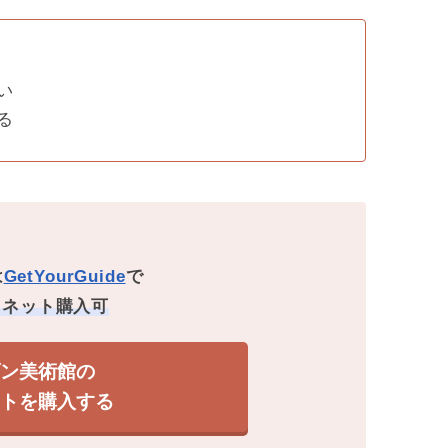
い
る
は
GetYourGuide
で
にネット購入可
ダン美術館の
ットを購入する