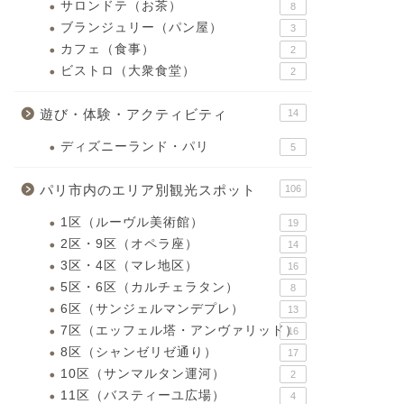
サロンドテ（お茶）
8
ブランジュリー（パン屋）
3
カフェ（食事）
2
ビストロ（大衆食堂）
2
遊び・体験・アクティビティ
14
ディズニーランド・パリ
5
パリ市内のエリア別観光スポット
106
1区（ルーヴル美術館）
19
2区・9区（オペラ座）
14
3区・4区（マレ地区）
16
5区・6区（カルチェラタン）
8
6区（サンジェルマンデプレ）
13
7区（エッフェル塔・アンヴァリッド）
16
8区（シャンゼリゼ通り）
17
10区（サンマルタン運河）
2
11区（バスティーユ広場）
4