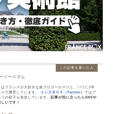
この記事を書いた人
ーツーリズム
」はフランスが大好きな旅ブロガーのマリと、パリに2年
たりで運営しています。
インスタ
や
Ｘ（Twitter）
ではブ
日々の様子も発信しています。
記事が役に立ったらSNSや
嬉しいです！