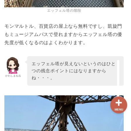
エッフェル塔の階段
ホーム
モンマルトル、百貨店の屋上なら無料ですし、凱旋門
【最新版】パリ治安情報
もミュージアムパスで登れますからエッフェル塔の優
先度が低くなるのはよくわかります。
当サイト限定クーポン
エッフェル塔が見えないというのはひと
フランスボックスについ
て
つの残念ポイントにはなりますから
かわしまねる
ね・・・。
MENU