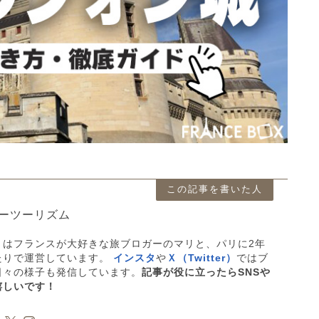
この記事を書いた人
ーツーリズム
」はフランスが大好きな旅ブロガーのマリと、パリに2年
たりで運営しています。
インスタ
や
Ｘ（Twitter）
ではブ
日々の様子も発信しています。
記事が役に立ったらSNSや
嬉しいです！