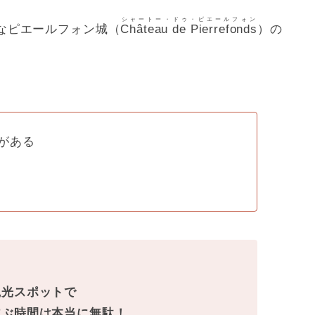
シャートー・ドゥ・ピエールフォン
なピエールフォン城（
Château de Pierrefonds
）の
がある
観光スポットで
並ぶ時間は本当に無駄！