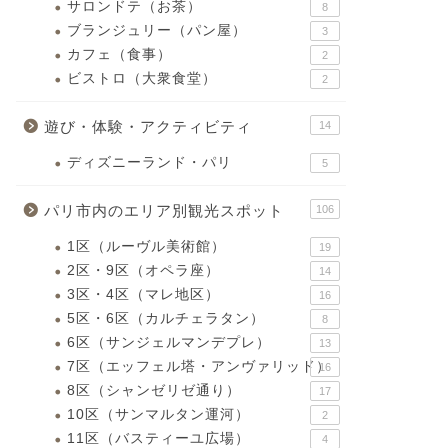
サロンドテ（お茶）
8
ブランジュリー（パン屋）
3
カフェ（食事）
2
ビストロ（大衆食堂）
2
遊び・体験・アクティビティ
14
ディズニーランド・パリ
5
パリ市内のエリア別観光スポット
106
1区（ルーヴル美術館）
19
2区・9区（オペラ座）
14
3区・4区（マレ地区）
16
5区・6区（カルチェラタン）
8
6区（サンジェルマンデプレ）
13
7区（エッフェル塔・アンヴァリッド）
16
8区（シャンゼリゼ通り）
17
10区（サンマルタン運河）
2
11区（バスティーユ広場）
4