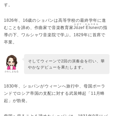
す。
1826年、16歳のショパンは高等学校の最終学年に進
ユゼフ・エルスネル
むことを諦め、作曲家で音楽教育家
Józef Elsner
の指
導の下、ワルシャワ音楽院で学ぶ。1829年に首席で
卒業。
そしてウィーンで2回の演奏会を行い、華
やかなデビューを果たします。
かわしまねる
1830年、ショパンがウィーンへ旅行中、母国ポーラ
ンドでロシア帝国の支配に対する武装蜂起「11月蜂
起」が勃発。