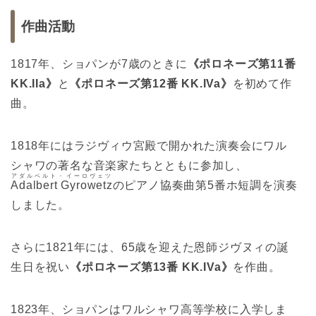
作曲活動
1817年、ショパンが7歳のときに
《ポロネーズ第11番
KK.IIa》
と
《ポロネーズ第12番 KK.IVa》
を初めて作
曲。
1818年にはラジヴィウ宮殿で開かれた演奏会にワル
シャワの著名な音楽家たちとともに参加し、
アダルベルト・イーロヴェツ
Adalbert Gyrowetz
のピアノ協奏曲第5番ホ短調を演奏
しました。
さらに1821年には、65歳を迎えた恩師ジヴヌィの誕
生日を祝い
《ポロネーズ第13番 KK.IVa》
を作曲。
1823年、ショパンはワルシャワ高等学校に入学しま