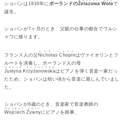
ショパンは1810年に
ポーランドの
Żelazowa Wola
で
誕生。
ショパンが7ヶ月のとき、父親の仕事の都合でワルシ
ャワに移ります。
ニコラ・ショパン
フランス人の父
Nicholas Chopin
はヴァイオリンとフ
ルートを演奏し、ポーランド人の母
ユスティナ・クシジャノフスカ
Justyna Krzyżanowska
はピアノを弾く音楽一家だっ
たため、ショパンは幼い頃から音楽に親しんでいまし
た。
ショパンが6歳のとき、音楽家で音楽教師の
ヴォイチェフ・ジヴニー
Wojciech Żywny
にピアノを師事。