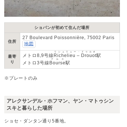
ショパンが初めて住んだ場所
27 Boulevard Poissonnière, 75002 Paris
住所
地図
リシュリュー・ドゥルオ
メトロ8,9号線
Richelieu – Drouot
駅
最寄
ブルス
り
メトロ3号線
Bourse
駅
※プレートのみ
アレクサンデル・ホフマン、ヤン・マトゥシン
スキと暮らした場所
ショセ・ダンタン通り5番地。