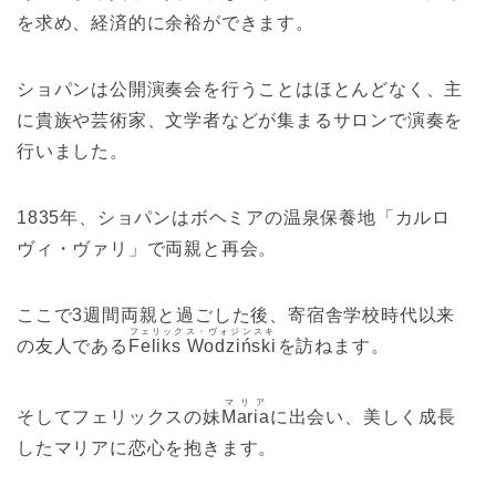
を求め、経済的に余裕ができます。
ショパンは公開演奏会を行うことはほとんどなく、主
に貴族や芸術家、文学者などが集まるサロンで演奏を
行いました。
1835年、ショパンはボヘミアの温泉保養地「カルロ
ヴィ・ヴァリ」で両親と再会。
ここで3週間両親と過ごした後、寄宿舎学校時代以来
フェリックス・ヴォジンスキ
の友人である
Feliks Wodziński
を訪ねます。
マリア
そしてフェリックスの妹
Maria
に出会い、美しく成長
したマリアに恋心を抱きます。