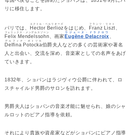
母国へ戻ることを諦めたショパンは、1831年9月にパ
リに移住します。
エクトル・ベルリオーズ
フランツ・リスト
パリでは、
Hector Berlioz
をはじめ、
Franz Liszt
、
フェリックス・メンデルスゾーン
ウジェーヌ・ドラクロワ
Felix Mendelssohn
、画家
Eugène Delacroix
、
デルフィナ・ポトツカ
Delfina Potocka
伯爵夫人などの多くの芸術家や著名
人と出会い、交流を深め、音楽家としての名声をあげ
ていきます。
1832年、ショパンはラジヴィウ公爵に伴われて、ロ
スチャイルド男爵のサロンを訪れます。
男爵夫人はショパンの音楽才能に魅せられ、娘のシャ
ルロットのピアノ指導を依頼。
それにより貴族や資産家などがショパンにピアノ指導