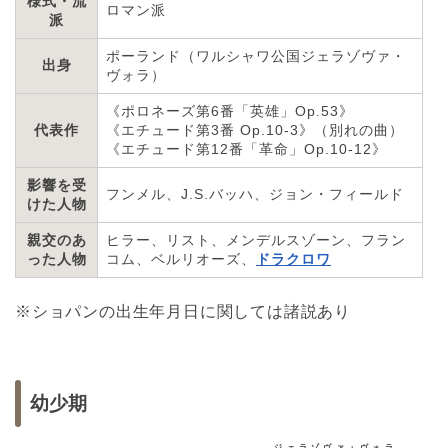
様式・流
ロマン派
派
ポーランド（ワルシャワ公国ジェラゾヴァ・
出身
ヴォラ）
《ポロネーズ第6番「英雄」Op.53》
代表作
《エチュード第3番 Op.10-3》（別れの曲）
《エチュード第12番「革命」Op.10-12》
影響を受
フンメル、J.S.バッハ、ジョン・フィールド
けた人物
親交のあ
ヒラー、リスト、メンデルスゾーン、フラン
った人物
コム、ベルリオーズ、
ドラクロワ
※ショパンの出生年月日に関しては諸説あり
幼少期
ジェラゾヴァ・ヴォラ