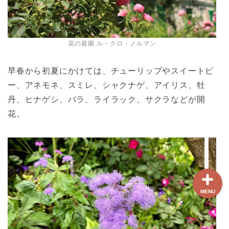
ホーム
花の庭園 ル・クロ・ノルマン
【最新版】パリ治安情報
早春から初夏にかけては、チューリップやスイートピ
当サイト限定クーポン
ー、アネモネ、スミレ、シャクナゲ、アイリス、牡
丹、ヒナゲシ、バラ、ライラック、サクラなどが開
フランスボックスについ
花。
て
MENU