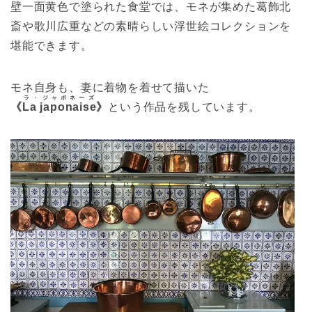
壁一面黄色で塗られた食堂では、モネが集めた葛飾北
斎や歌川広重などの素晴らしい浮世絵コレクションを
堪能できます。
モネ自身も、妻に着物を着せて描いた
ラ・ジャポネーズ
《
La japonaise
》
という作品を残しています。