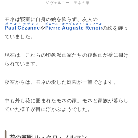
ジヴェルニー モネの家
モネは寝室に自身の絵を飾らず、友人の
ポール・セザンヌ
ピエール・オーギュスト・ルノワール
Paul Cézanne
や
Pierre Auguste Renoir
の絵を飾っ
ていました。
現在は、これらの印象派画家たちの複製画が壁に掛け
られています。
寝室からは、モネの愛した庭園が一望できます。
中も外も花に囲まれたモネの家。モネと家族が暮らし
ていた様子が目に浮かぶようでした。
花の庭園 ル・クロ・ノルマン