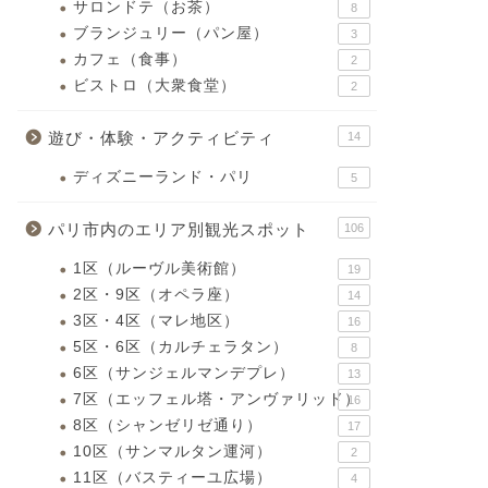
サロンドテ（お茶）
8
ブランジュリー（パン屋）
3
カフェ（食事）
2
ビストロ（大衆食堂）
2
遊び・体験・アクティビティ
14
ディズニーランド・パリ
5
パリ市内のエリア別観光スポット
106
1区（ルーヴル美術館）
19
2区・9区（オペラ座）
14
3区・4区（マレ地区）
16
5区・6区（カルチェラタン）
8
6区（サンジェルマンデプレ）
13
7区（エッフェル塔・アンヴァリッド）
16
8区（シャンゼリゼ通り）
17
10区（サンマルタン運河）
2
11区（バスティーユ広場）
4