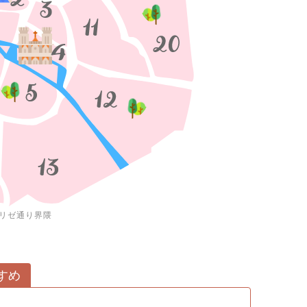
リゼ通り界隈
すめ