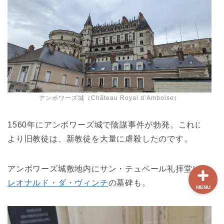
ホーム
【最新版】パリ治安情報
当サイト限定クーポン
アンボワーズ城（Château Royal d’Amboise）
フランスボックスについ
て
1560年にアンボワーズ城で陰謀事件が勃発。これに
より旧教徒は、新教徒を大量に虐殺したのです。
アンボワーズ城敷地内にサン・テュベール礼拝堂には
レオナルド・ダ・ヴィンチ
の墓碑も。
MENU