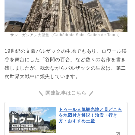
サン・ガシアン大聖堂（Cathédrale Saint-Gatien de Tours）
19世紀の文豪バルザックの生地でもあり、ロワール渓
谷を舞台にした「谷間の百合」など数々の名作を書き
残しましたが、残念ながらバルザックの生家は、第二
次世界大戦中に焼失しています。
関連記事はこちら
トゥール人気観光地と見どころ
を地図付き解説！治安・行き
方・おすすめ土産