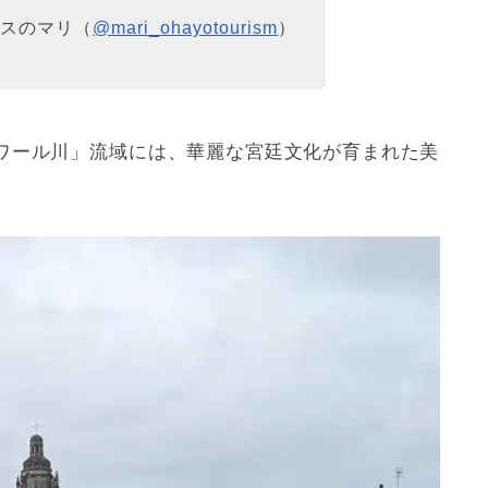
クスのマリ（
@mari_ohayotourism
）
ワール川」流域には、華麗な宮廷文化が育まれた美