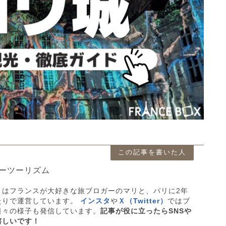
この記事を書いた人
ーツーリズム
」はフランスが大好きな旅ブロガーのマリと、パリに2年
たりで運営しています。
インスタ
や
Ｘ（Twitter）
ではブ
日々の様子も発信しています。
記事が役に立ったらSNSや
嬉しいです！