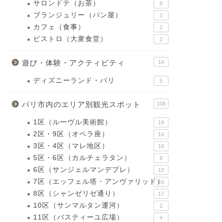
サロンドテ（お茶）
8
ブランジュリー（パン屋）
3
カフェ（食事）
2
ビストロ（大衆食堂）
2
遊び・体験・アクティビティ
14
ディズニーランド・パリ
5
パリ市内のエリア別観光スポット
106
1区（ルーヴル美術館）
19
2区・9区（オペラ座）
14
3区・4区（マレ地区）
16
5区・6区（カルチェラタン）
8
6区（サンジェルマンデプレ）
13
7区（エッフェル塔・アンヴァリッド）
16
8区（シャンゼリゼ通り）
17
10区（サンマルタン運河）
2
11区（バスティーユ広場）
4