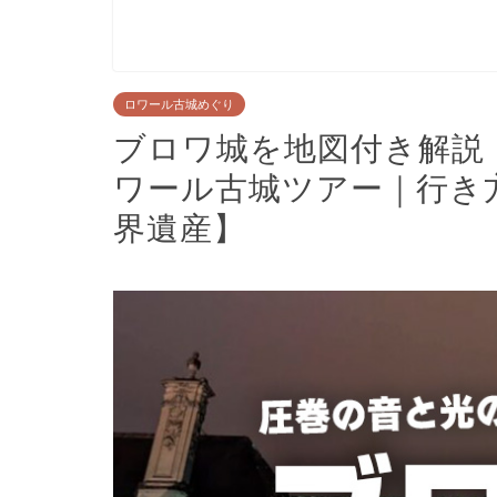
ロワール古城めぐり
ブロワ城を地図付き解説
ワール古城ツアー｜行き
界遺産】