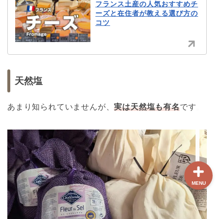
フランス土産の人気おすすめチ
ーズと在住者が教える選び方の
コツ
ホーム
【最新版】パリ治安情報
当サイト限定クーポン
天然塩
あまり知られていませんが、
実は天然塩も有名
です。
フランスボックスについ
て
MENU