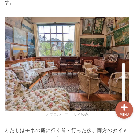
す。
ホーム
【最新版】パリ治安情報
当サイト限定クーポン
フランスボックスについ
て
ジヴェルニー モネの家
MENU
わたしはモネの庭に行く前・行った後、両方のタイミ