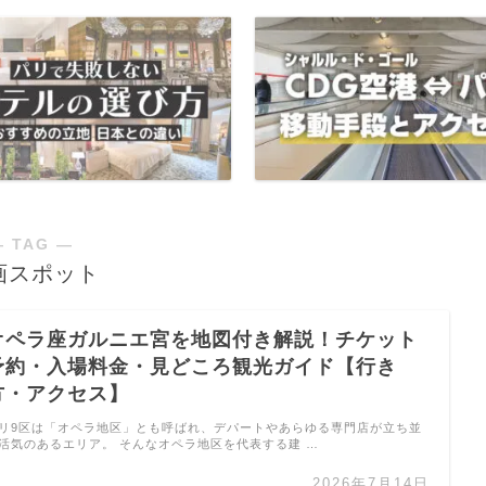
― TAG ―
画スポット
オペラ座ガルニエ宮を地図付き解説！チケット
予約・入場料金・見どころ観光ガイド【行き
方・アクセス】
リ9区は「オペラ地区」とも呼ばれ、デパートやあらゆる専門店が立ち並
活気のあるエリア。 そんなオペラ地区を代表する建 …
2026年7月14日