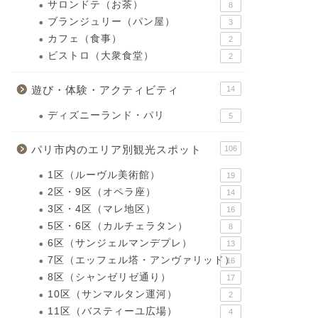
サロンドテ（お茶）
8
ブランジュリー（パン屋）
3
カフェ（食事）
2
ビストロ（大衆食堂）
2
遊び・体験・アクティビティ
14
ディズニーランド・パリ
5
パリ市内のエリア別観光スポット
106
1区（ルーヴル美術館）
19
2区・9区（オペラ座）
14
3区・4区（マレ地区）
16
5区・6区（カルチェラタン）
8
6区（サンジェルマンデプレ）
13
7区（エッフェル塔・アンヴァリッド）
16
8区（シャンゼリゼ通り）
17
10区（サンマルタン運河）
2
11区（バスティーユ広場）
4