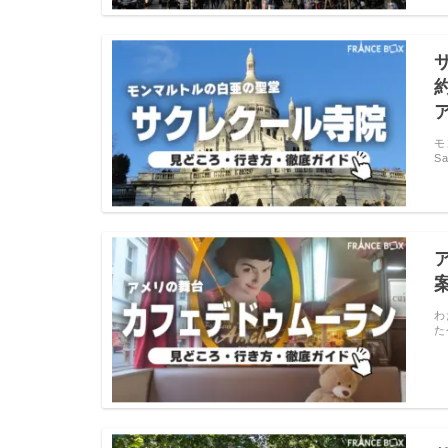
モ
S
わ
た