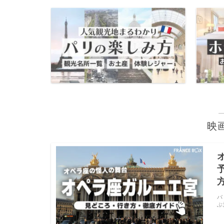
映
パ
ぶ