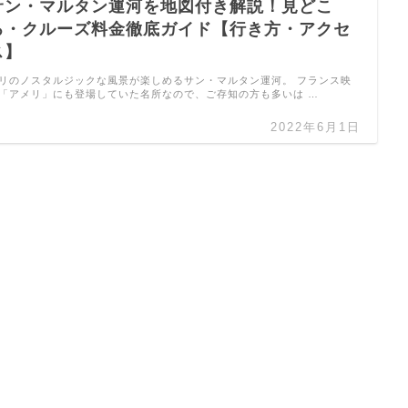
サン・マルタン運河を地図付き解説！見どこ
ろ・クルーズ料金徹底ガイド【行き方・アクセ
ス】
リのノスタルジックな風景が楽しめるサン・マルタン運河。 フランス映
「アメリ」にも登場していた名所なので、ご存知の方も多いは …
2022年6月1日