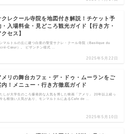
サクレクール寺院を地図付き解説！チケット予
約・入場料金・見どころ観光ガイド【行き方・
アクセス】
ンマルトルの丘に建つ白亜の聖堂サクレ・クール寺院（Basilique du
acré-Cœur）。 ビザンチン様式 …
2025年5月22日
アメリの舞台カフェ・デ・ドゥ・ムーランをご
案内！メニュー・行き方徹底ガイド
たしが大学生のころ爆発的な人気を博した映画「アメリ」 20年以上経っ
今も根強い人気があり、モンマルトルにあるCafe de …
2025年5月10日