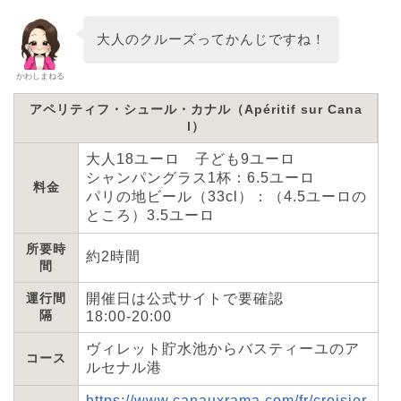
大人のクルーズってかんじですね！
かわしまねる
アペリティフ・シュール・カナル（Apéritif sur Cana
l）
大人18ユーロ 子ども9ユーロ
シャンパングラス1杯：6.5ユーロ
料金
パリの地ビール（33cl）：（4.5ユーロの
ところ）3.5ユーロ
所要時
約2時間
間
運行間
開催日は公式サイトで要確認
隔
18:00-20:00
ヴィレット貯水池からバスティーユのア
コース
ルセナル港
https://www.canauxrama.com/fr/croisier