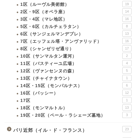
1区（ルーヴル美術館）
19
2区・9区（オペラ座）
14
3区・4区（マレ地区）
16
5区・6区（カルチェラタン）
8
6区（サンジェルマンデプレ）
13
7区（エッフェル塔・アンヴァリッド）
16
8区（シャンゼリゼ通り）
17
10区（サンマルタン運河）
2
11区（バスティーユ広場）
4
12区（ヴァンセンヌの森）
5
13区（チャイナタウン）
1
14区・15区（モンパルナス）
6
16区（パッシー）
12
17区
1
18区（モンマルトル）
13
19区・20区（ペール・ラシェーズ墓地）
3
23
パリ近郊（イル・ド・フランス）