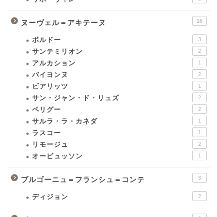
16
ヌーヴェル＝アキテーヌ
ボルドー
3
サンテミリオン
2
アルカション
1
バイヨンヌ
2
ビアリッツ
1
サン・ジャン・ド・リュズ
2
ペリグー
2
サルラ・ラ・カネダ
1
ラスコー
1
リモージュ
2
オービュッソン
1
3
ブルゴーニュ＝フランシュ＝コンテ
ディジョン
2