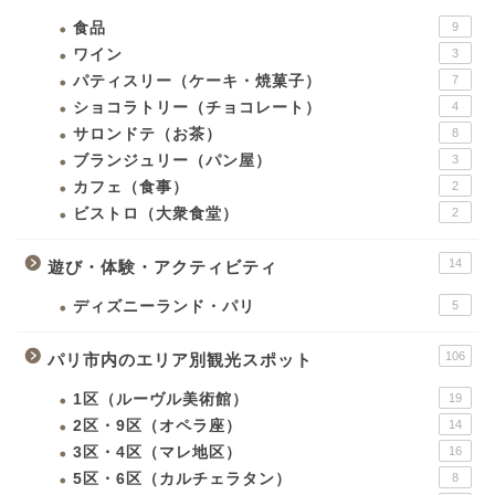
食品
9
ワイン
3
パティスリー（ケーキ・焼菓子）
7
ショコラトリー（チョコレート）
4
サロンドテ（お茶）
8
ブランジュリー（パン屋）
3
カフェ（食事）
2
ビストロ（大衆食堂）
2
14
遊び・体験・アクティビティ
ディズニーランド・パリ
5
106
パリ市内のエリア別観光スポット
1区（ルーヴル美術館）
19
2区・9区（オペラ座）
14
3区・4区（マレ地区）
16
5区・6区（カルチェラタン）
8