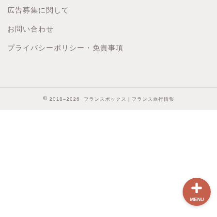
広告募集に関して
お問い合わせ
ホーム
プライバシーポリシー・免責事項
【最新版】パリ治安情報
当サイト限定クーポン
2018–2026 フランスボックス｜フランス旅行情報
フランスボックスについ
て
MENU