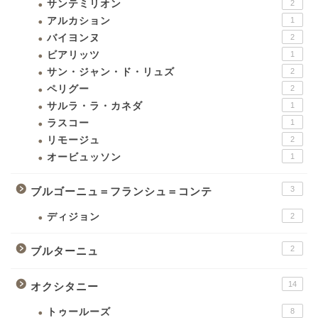
サンテミリオン
2
アルカション
1
バイヨンヌ
2
ビアリッツ
1
サン・ジャン・ド・リュズ
2
ペリグー
2
サルラ・ラ・カネダ
1
ラスコー
1
リモージュ
2
オービュッソン
1
3
ブルゴーニュ＝フランシュ＝コンテ
ディジョン
2
2
ブルターニュ
14
オクシタニー
トゥールーズ
8