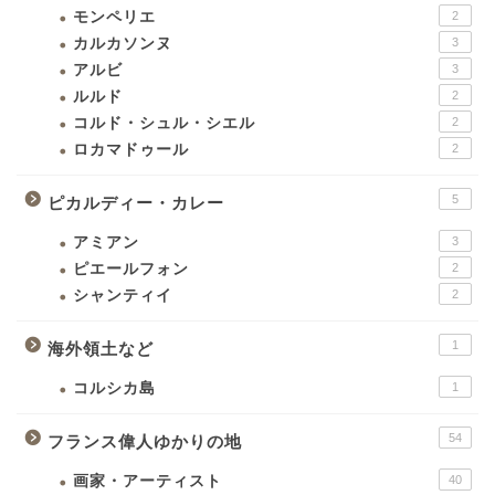
モンペリエ
2
カルカソンヌ
3
アルビ
3
ルルド
2
コルド・シュル・シエル
2
ロカマドゥール
2
5
ピカルディー・カレー
アミアン
3
ピエールフォン
2
シャンティイ
2
1
海外領土など
コルシカ島
1
54
フランス偉人ゆかりの地
画家・アーティスト
40