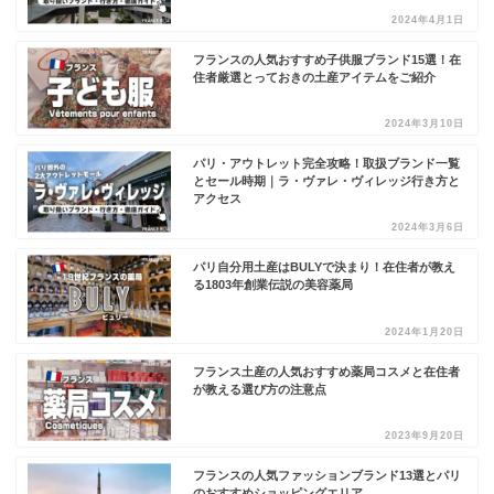
2024年4月1日
フランスの人気おすすめ子供服ブランド15選！在
住者厳選とっておきの土産アイテムをご紹介
2024年3月10日
パリ・アウトレット完全攻略！取扱ブランド一覧
とセール時期｜ラ・ヴァレ・ヴィレッジ行き方と
アクセス
2024年3月6日
パリ自分用土産はBULYで決まり！在住者が教え
る1803年創業伝説の美容薬局
2024年1月20日
フランス土産の人気おすすめ薬局コスメと在住者
が教える選び方の注意点
2023年9月20日
フランスの人気ファッションブランド13選とパリ
のおすすめショッピングエリア