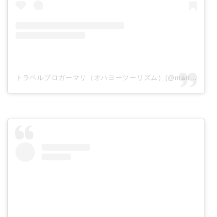
トラベルブロガーマリ（オハヨーツーリズム）(@mari_ohayotourism)がシェアした投稿