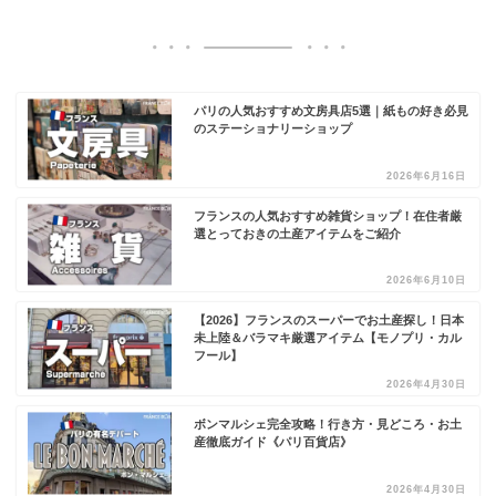
パリの人気おすすめ文房具店5選｜紙もの好き必見
のステーショナリーショップ
2026年6月16日
フランスの人気おすすめ雑貨ショップ！在住者厳
選とっておきの土産アイテムをご紹介
2026年6月10日
【2026】フランスのスーパーでお土産探し！日本
未上陸＆バラマキ厳選アイテム【モノプリ・カル
フール】
2026年4月30日
ボンマルシェ完全攻略！行き方・見どころ・お土
産徹底ガイド《パリ百貨店》
2026年4月30日