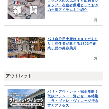
フランスの人気おすすめ雑貨シ
ョップ！在住者厳選とっておき
の土産アイテムをご紹介
パリ自分用土産はBULYで決ま
り！在住者が教える1803年創
業伝説の美容薬局
アウトレット
パリ・アウトレット完全攻略！
取扱ブランド一覧とセール時期
｜ラ・ヴァレ・ヴィレッジ行き
方とアクセス