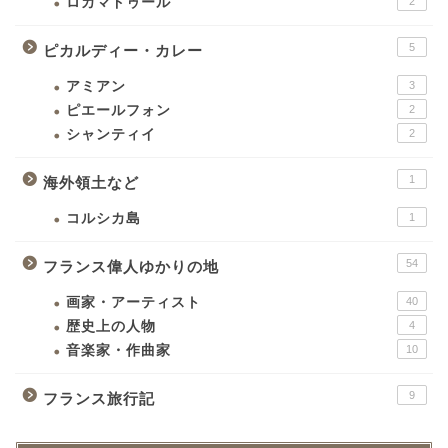
ロカマドゥール
2
5
ピカルディー・カレー
アミアン
3
ピエールフォン
2
シャンティイ
2
1
海外領土など
コルシカ島
1
54
フランス偉人ゆかりの地
画家・アーティスト
40
歴史上の人物
4
音楽家・作曲家
10
9
フランス旅行記