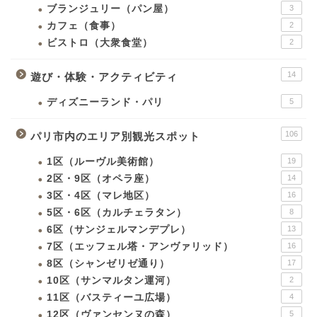
ブランジュリー（パン屋）
3
カフェ（食事）
2
ビストロ（大衆食堂）
2
14
遊び・体験・アクティビティ
ディズニーランド・パリ
5
106
パリ市内のエリア別観光スポット
1区（ルーヴル美術館）
19
2区・9区（オペラ座）
14
3区・4区（マレ地区）
16
5区・6区（カルチェラタン）
8
6区（サンジェルマンデプレ）
13
7区（エッフェル塔・アンヴァリッド）
16
8区（シャンゼリゼ通り）
17
10区（サンマルタン運河）
2
11区（バスティーユ広場）
4
12区（ヴァンセンヌの森）
5