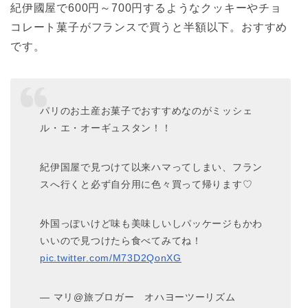
紀伊國屋で600円～700円するようなクッキーやチョ
コレート菓子がフランスで買うと半額以下。おすすめ
です。
パリのお土産お菓子でおすすめなのがミッシェ
ル・エ・オーギュスタン！！
紀伊国屋で見つけて以来ハマってしまい、フラン
スへ行くと必ず自分用に色々買って帰ります♡
外国っぽいけど味も美味しいしパッケージもかわ
いいので見つけたら食べてみてね！
pic.twitter.com/M73D2QonXG
— マリ@旅ブロガー オハヨーツーリズム