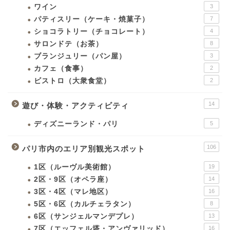
ワイン
3
パティスリー（ケーキ・焼菓子）
7
ショコラトリー（チョコレート）
4
サロンドテ（お茶）
8
ブランジュリー（パン屋）
3
カフェ（食事）
2
ビストロ（大衆食堂）
2
14
遊び・体験・アクティビティ
ディズニーランド・パリ
5
106
パリ市内のエリア別観光スポット
1区（ルーヴル美術館）
19
2区・9区（オペラ座）
14
3区・4区（マレ地区）
16
5区・6区（カルチェラタン）
8
6区（サンジェルマンデプレ）
13
7区（エッフェル塔・アンヴァリッド）
16