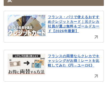
フランス・パリで使えるおすす
めクレジットカード｜元クレカ
社員が選ぶ無料＆ゴールドカー
ド【2026年最新】
フランスの両替ならクレカでキ
ャッシングがお得！レートを比
較してみた《円→ユーロ€》