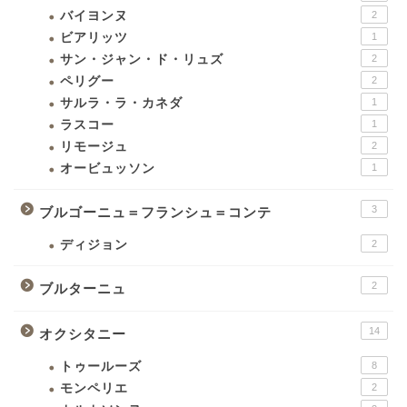
バイヨンヌ
2
ビアリッツ
1
サン・ジャン・ド・リュズ
2
ペリグー
2
サルラ・ラ・カネダ
1
ラスコー
1
リモージュ
2
オービュッソン
1
3
ブルゴーニュ＝フランシュ＝コンテ
ディジョン
2
2
ブルターニュ
14
オクシタニー
トゥールーズ
8
モンペリエ
2