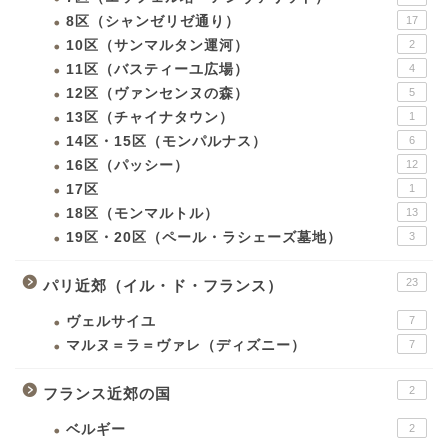
8区（シャンゼリゼ通り）
17
10区（サンマルタン運河）
2
11区（バスティーユ広場）
4
12区（ヴァンセンヌの森）
5
13区（チャイナタウン）
1
14区・15区（モンパルナス）
6
16区（パッシー）
12
17区
1
18区（モンマルトル）
13
19区・20区（ペール・ラシェーズ墓地）
3
23
パリ近郊（イル・ド・フランス）
ヴェルサイユ
7
マルヌ＝ラ＝ヴァレ（ディズニー）
7
2
フランス近郊の国
ベルギー
2