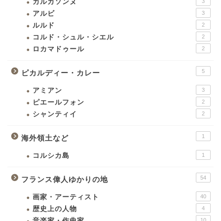
カルカソンヌ
3
アルビ
3
ルルド
2
コルド・シュル・シエル
2
ロカマドゥール
2
5
ピカルディー・カレー
アミアン
3
ピエールフォン
2
シャンティイ
2
1
海外領土など
コルシカ島
1
54
フランス偉人ゆかりの地
画家・アーティスト
40
歴史上の人物
4
音楽家・作曲家
10