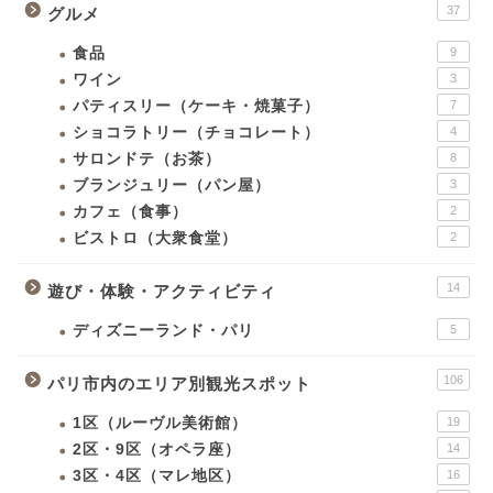
37
グルメ
食品
9
ワイン
3
パティスリー（ケーキ・焼菓子）
7
ショコラトリー（チョコレート）
4
サロンドテ（お茶）
8
ブランジュリー（パン屋）
3
カフェ（食事）
2
ビストロ（大衆食堂）
2
14
遊び・体験・アクティビティ
ディズニーランド・パリ
5
106
パリ市内のエリア別観光スポット
1区（ルーヴル美術館）
19
2区・9区（オペラ座）
14
3区・4区（マレ地区）
16