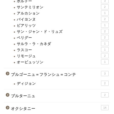
ボルドー
3
サンテミリオン
2
アルカション
1
バイヨンヌ
2
ビアリッツ
1
サン・ジャン・ド・リュズ
2
ペリグー
2
サルラ・ラ・カネダ
1
ラスコー
1
リモージュ
2
オービュッソン
1
3
ブルゴーニュ＝フランシュ＝コンテ
ディジョン
2
2
ブルターニュ
14
オクシタニー