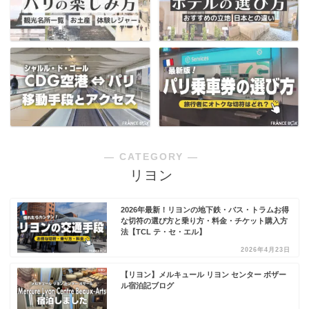
― CATEGORY ―
リヨン
2026年最新！リヨンの地下鉄・バス・トラムお得
な切符の選び方と乗り方・料金・チケット購入方
法【TCL テ・セ・エル】
2026年4月23日
【リヨン】メルキュール リヨン センター ボザー
ル宿泊記ブログ