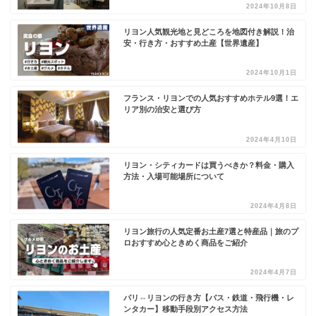
2024年10月8日
リヨン人気観光地と見どころを地図付き解説！治
安・行き方・おすすめ土産【世界遺産】
2024年10月1日
フランス・リヨンでの人気おすすめホテル9選！エ
リア別の治安と選び方
2024年4月10日
リヨン・シティカードは買うべきか？料金・購入
方法・入場可能場所について
2024年4月8日
リヨン旅行の人気定番お土産7選と特産品｜旅のプ
ロおすすめ心ときめく商品をご紹介
2024年4月7日
パリ⇔リヨンの行き方【バス・鉄道・飛行機・レ
ンタカー】移動手段別アクセス方法