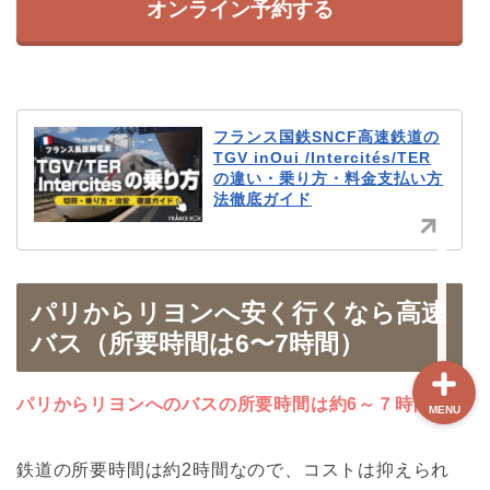
オンライン予約する
ホーム
【最新版】パリ治安情報
フランス国鉄SNCF高速鉄道の
TGV inOui /Intercités/TER
当サイト限定クーポン
の違い・乗り方・料金支払い方
法徹底ガイド
フランスボックスについ
て
パリからリヨンへ安く行くなら高速
バス（所要時間は6〜7時間）
パリからリヨンへのバスの所要時間は約6～７時間。
MENU
鉄道の所要時間は約2時間なので、コストは抑えられ