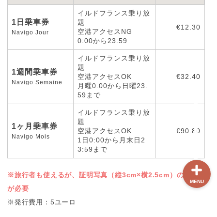
イルドフランス乗り放
1日乗車券
題
ホーム
€12.30
空港アクセスNG
Navigo Jour
0:00から23:59
【最新版】パリ治安情報
イルドフランス乗り放
題
1週間乗車券
空港アクセスOK
€32.40
当サイト限定クーポン
Navigo Semaine
月曜0:00から日曜23:
59まで
フランスボックスについ
イルドフランス乗り放
て
題
1ヶ月乗車券
空港アクセスOK
€90.80
Navigo Mois
1日0:00から月末日2
3:59まで
※旅行者も使えるが、証明写真（縦3cm×横2.5cm）の添付
MENU
が必要
※発行費用：5ユーロ