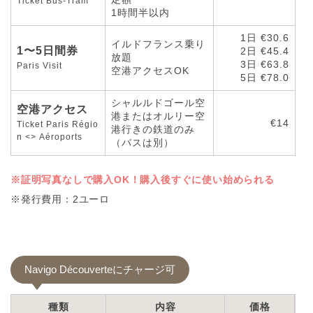
Ticket Bus-Tram
1時間半以内
1日 €30.6
イルドフランス乗り
1〜5日間券
2日 €45.4
放題
3日 €63.8
Paris Visit
空港アクセスOK
5日 €78.0
シャルルドゴール空
空港アクセス
港またはオルリー空
€14
Ticket Paris Régio
港行きの鉄道のみ
n <> Aéroports
（バスは別）
※証明写真なしで購入OK！購入後すぐに使い始められる
※発行費用：2ユーロ
Navigo Découverteにチャージ可
種類
内容
価格