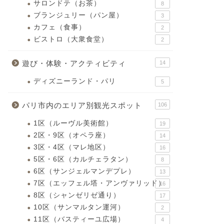
サロンドテ（お茶）
8
ブランジュリー（パン屋）
3
カフェ（食事）
2
ビストロ（大衆食堂）
2
遊び・体験・アクティビティ
14
ディズニーランド・パリ
5
パリ市内のエリア別観光スポット
106
1区（ルーヴル美術館）
19
2区・9区（オペラ座）
14
3区・4区（マレ地区）
16
5区・6区（カルチェラタン）
8
6区（サンジェルマンデプレ）
13
7区（エッフェル塔・アンヴァリッド）
16
8区（シャンゼリゼ通り）
17
10区（サンマルタン運河）
2
11区（バスティーユ広場）
4