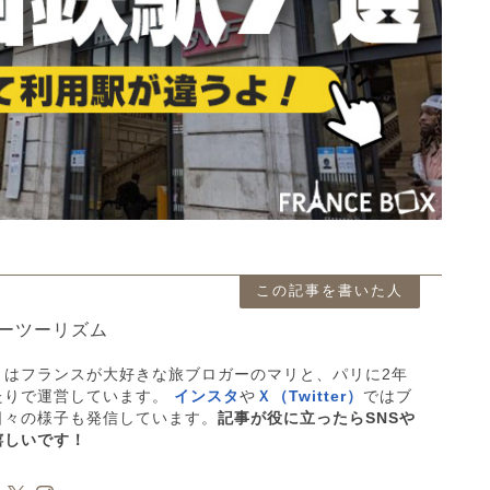
この記事を書いた人
ーツーリズム
」はフランスが大好きな旅ブロガーのマリと、パリに2年
たりで運営しています。
インスタ
や
Ｘ（Twitter）
ではブ
日々の様子も発信しています。
記事が役に立ったらSNSや
嬉しいです！