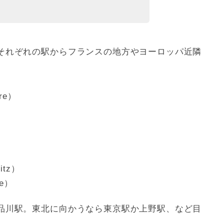
それぞれの駅からフランスの地方やヨーロッパ近隣
re）
itz）
se）
品川駅。東北に向かうなら東京駅か上野駅、など目
。