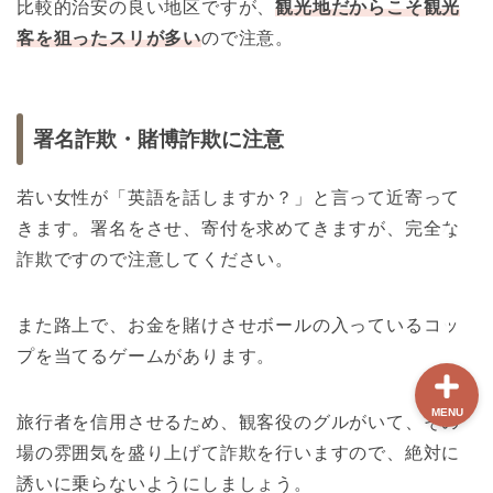
比較的治安の良い地区ですが、
観光地だからこそ観光
客を狙ったスリが多い
ので注意。
ホーム
【最新版】パリ治安情報
署名詐欺・賭博詐欺に注意
当サイト限定クーポン
若い女性が「英語を話しますか？」と言って近寄って
きます。署名をさせ、寄付を求めてきますが、完全な
フランスボックスについ
詐欺ですので注意してください。
て
また路上で、お金を賭けさせボールの入っているコッ
プを当てるゲームがあります。
MENU
旅行者を信用させるため、観客役のグルがいて、その
場の雰囲気を盛り上げて詐欺を行いますので、絶対に
誘いに乗らないようにしましょう。