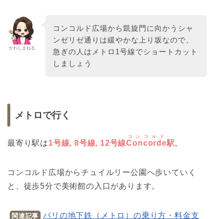
コンコルド広場から凱旋門に向かうシャ
ンゼリゼ通りは緩やかな上り坂なので、
かわしまねる
急ぎの人はメトロ1号線でショートカット
しましょう
メトロで行く
コンコルド
最寄り駅は
1号線, 8号線, 12号線
Concorde
駅
。
コンコルド広場からチュイルリー公園へ歩いていく
と、徒歩5分で美術館の入口があります。
パリの地下鉄（メトロ）の乗り方・料金支
関連記事