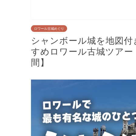
ロワール古城めぐり
シャンボール城を地図付
すめロワール古城ツアー
間】