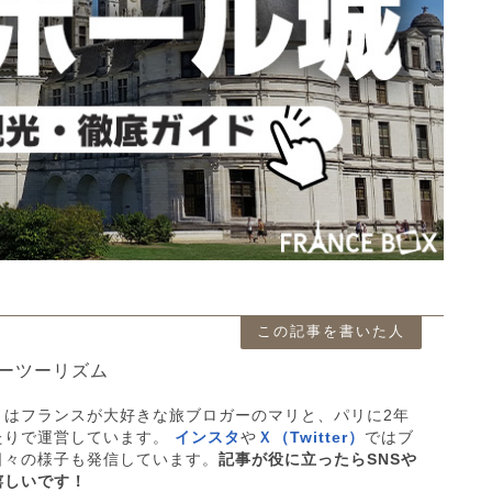
この記事を書いた人
ーツーリズム
」はフランスが大好きな旅ブロガーのマリと、パリに2年
たりで運営しています。
インスタ
や
Ｘ（Twitter）
ではブ
日々の様子も発信しています。
記事が役に立ったらSNSや
嬉しいです！