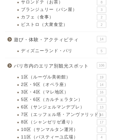
サロンドテ（お茶）
8
ブランジュリー（パン屋）
3
カフェ（食事）
2
ビストロ（大衆食堂）
2
遊び・体験・アクティビティ
14
ディズニーランド・パリ
5
パリ市内のエリア別観光スポット
106
1区（ルーヴル美術館）
19
2区・9区（オペラ座）
14
3区・4区（マレ地区）
16
5区・6区（カルチェラタン）
8
6区（サンジェルマンデプレ）
13
7区（エッフェル塔・アンヴァリッド）
16
8区（シャンゼリゼ通り）
17
10区（サンマルタン運河）
2
11区（バスティーユ広場）
4