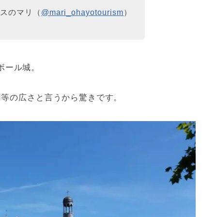
クスのマリ（
@mari_ohayotourism
）
ボール城。
と同等の広さと言うから驚きです。