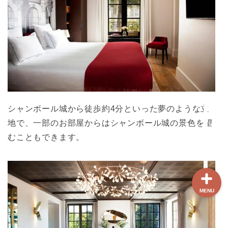
ホーム
【最新版】パリ治安情報
当サイト限定クーポン
シャンボール城から徒歩約4分といった夢のような立
フランスボックスについ
て
地で、一部のお部屋からはシャンボール城の景色を望
むこともできます。
MENU