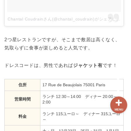
ホーム
Chantal Coudrainさん(@chantal_coudrain)がシェアした投稿
【最新版】パリ治安情報
2つ星レストランですが、そこまで敷居は高くなく、
当サイト限定クーポン
気取らずに食事が楽しめると人気です。
フランスボックスについ
ドレスコードは、男性であれば
ジャケット有
です！
て
住所
17 Rue de Beaujolais 75001 Paris
ランチ 12:30～14:00 ディナー 20:00～2
営業時間
2:00
MENU
ランチ 115ユーロ～ ディナー 315ユーロ
料金
～
土・日、12月23日～25日・31日、1月1日