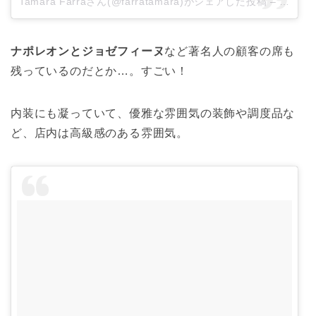
Tamara Farraさん(@farratamara)がシェアした投稿
–
2018
ナポレオンとジョゼフィーヌ
など著名人の顧客の席も
残っているのだとか…。すごい！
内装にも凝っていて、優雅な雰囲気の装飾や調度品な
ど、店内は高級感のある雰囲気。