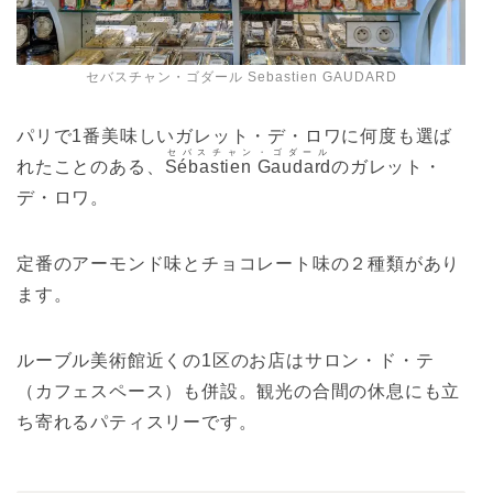
セバスチャン・ゴダール Sebastien GAUDARD
パリで1番美味しいガレット・デ・ロワに何度も選ば
セバスチャン・ゴダール
れたことのある、
Sébastien Gaudard
のガレット・
デ・ロワ。
定番のアーモンド味とチョコレート味の２種類があり
ます。
ルーブル美術館近くの1区のお店はサロン・ド・テ
（カフェスペース）も併設。観光の合間の休息にも立
ち寄れるパティスリーです。