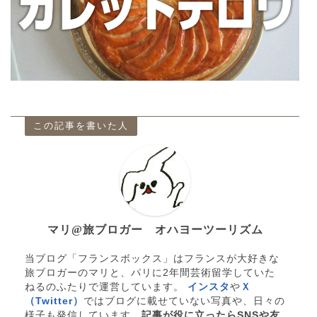
この記事を書いた人
マリ@旅ブロガー オハヨーツーリズム
当ブログ「フランスボックス」はフランスが大好きな
旅ブロガーのマリと、パリに2年間芸術留学していた
ねるのふたりで運営しています。
インスタ
や
Ｘ
（Twitter）
ではブログに載せていない写真や、日々の
様子も発信しています。
記事が役に立ったらSNSや友