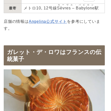
セーヴル・バビロン
メトロ10, 12号線
Sèvres – Babylone
駅
最寄
店舗の情報は
Angelina公式サイト
を参考にしていま
す。
ガレット・デ・ロワはフランスの伝
統菓子