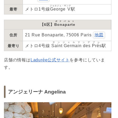
ジョルジュ・サンク
メトロ1号線
George V
駅
最寄
ボナパルト
【6区】
Bonaparte
21 Rue Bonaparte, 75006 Paris
地図
住所
サンジェルマンデプレ
メトロ4号線
Saint Germain des Prés
駅
最寄り
店舗の情報は
Ladurée公式サイト
を参考にしていま
す。
アンジェリーナ Angelina