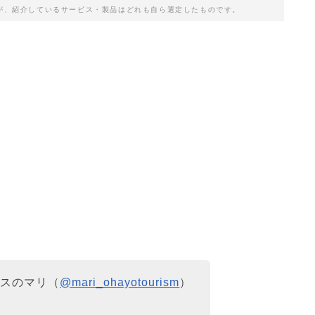
が、紹介しているサービス・製品はどれも自ら選定したものです。
クスのマリ（
@mari_ohayotourism
）