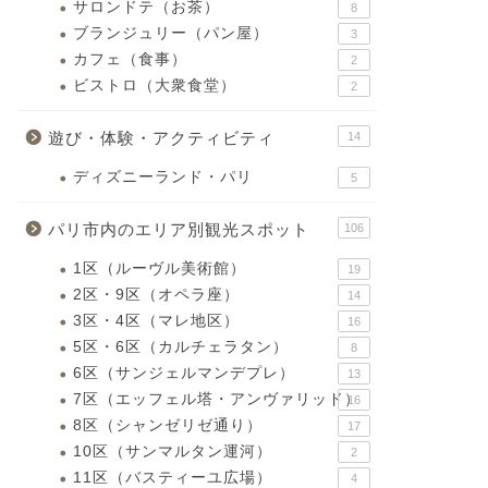
サロンドテ（お茶）
8
ブランジュリー（パン屋）
3
カフェ（食事）
2
ビストロ（大衆食堂）
2
遊び・体験・アクティビティ
14
ディズニーランド・パリ
5
パリ市内のエリア別観光スポット
106
1区（ルーヴル美術館）
19
2区・9区（オペラ座）
14
3区・4区（マレ地区）
16
5区・6区（カルチェラタン）
8
6区（サンジェルマンデプレ）
13
7区（エッフェル塔・アンヴァリッド）
16
8区（シャンゼリゼ通り）
17
10区（サンマルタン運河）
2
11区（バスティーユ広場）
4