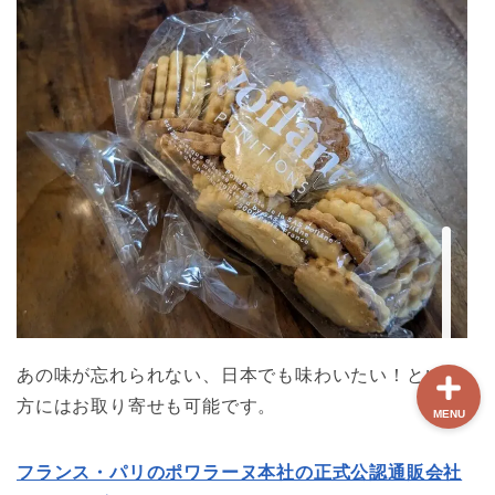
ホーム
【最新版】パリ治安情報
当サイト限定クーポン
フランスボックスについ
て
あの味が忘れられない、日本でも味わいたい！という
方にはお取り寄せも可能です。
MENU
フランス・パリのポワラーヌ本社の正式公認通販会社