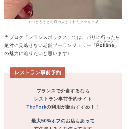
１つどうぞとお店の人がくれたクッキー💕
当ブログ「フランスボックス」では、パリに行ったら
ポワラーヌ
絶対に見逃せない老舗ブーランジェリー
「
Poilâne
」
の魅力に迫りたいと思います♪
レストラン事前予約
フランスで外食するなら
レストラン事前予約サイト
TheFork
の利用が超おすすめ！！
最大50%オフのお店もあって
在住者もみんな使ってます