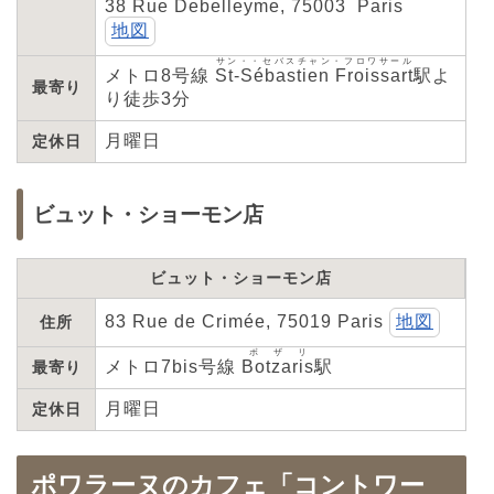
38 Rue Debelleyme, 75003 Paris
地図
サン・・セバスチャン・フロワサール
メトロ8号線
St-Sébastien Froissart
駅よ
最寄り
り徒歩3分
月曜日
定休日
ビュット・ショーモン店
ビュット・ショーモン店
83 Rue de Crimée, 75019 Paris
地図
住所
ボザリ
メトロ7bis号線
Botzaris
駅
最寄り
月曜日
定休日
ポワラーヌのカフェ「コントワー