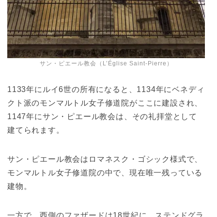
サン・ピエール教会（L’Église Saint-Pierre）
1133年にルイ6世の所有になると、1134年にベネディ
クト派のモンマルトル女子修道院がここに建設され、
1147年にサン・ピエール教会は、その礼拝堂として
建てられます。
サン・ピエール教会はロマネスク・ゴシック様式で、
モンマルトル女子修道院の中で、現在唯一残っている
建物。
一方で、西側のファザードは18世紀に、ステンドグラ