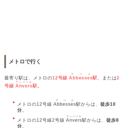
メトロで行く
アベス
最寄り駅は、メトロの
12号線
Abbesses
駅
、または
2
アンベール
号線
Anvers
駅
。
アベス
メトロの12号線
Abbesses
駅からは、
徒歩10
分
。
アンベール
メトロの12号線2号線
Anvers
駅からは、
徒歩8
分
。