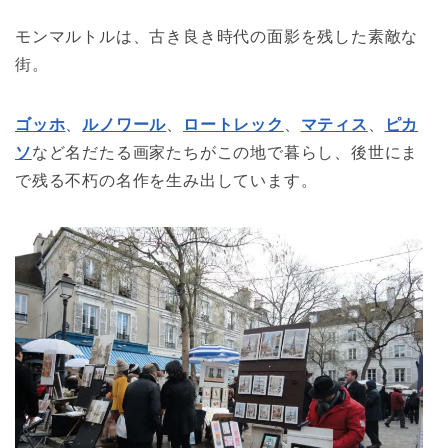
モンマルトルは、古き良き時代の面影を残した素敵な
街。
ゴッホ
、
ルノワール
、
ロートレック
、
マティス
、
ピカ
ソ
など名だたる画家たちがこの地で暮らし、後世にま
で残る不朽の名作を生み出しています。