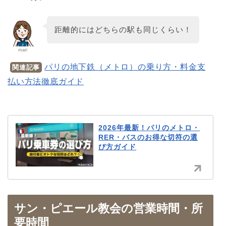
距離的にはどちらの駅も同じくらい！
mari
パリの地下鉄（メトロ）の乗り方・料金支
関連記事
払い方法徹底ガイド
2026年最新！パリのメトロ・
RER・バスのお得な切符の選
び方ガイド
サン・ピエール教会の営業時間・所
要時間