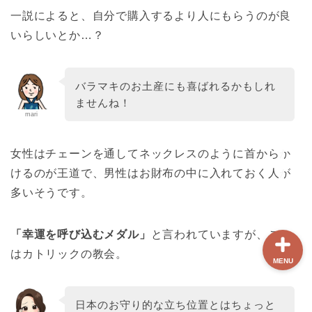
一説によると、自分で購入するより人にもらうのが良
いらしいとか…？
ホーム
【最新版】パリ治安情報
バラマキのお土産にも喜ばれるかもしれ
ませんね！
当サイト限定クーポン
mari
フランスボックスについ
女性はチェーンを通してネックレスのように首からか
て
けるのが王道で、男性はお財布の中に入れておく人が
多いそうです。
「幸運を呼び込むメダル」
と言われていますが、ここ
はカトリックの教会。
MENU
日本のお守り的な立ち位置とはちょっと