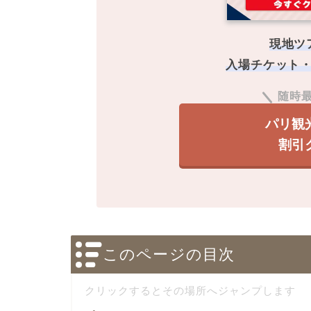
現地ツ
入場チケット
随時
パリ観
割引
このページの目次