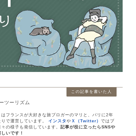
この記事を書いた人
ーツーリズム
」はフランスが大好きな旅ブロガーのマリと、パリに2年
たりで運営しています。
インスタ
や
Ｘ（Twitter）
ではブ
日々の様子も発信しています。
記事が役に立ったらSNSや
嬉しいです！