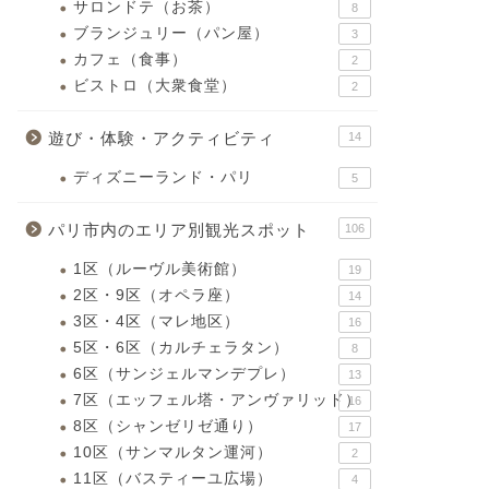
サロンドテ（お茶）
8
ブランジュリー（パン屋）
3
カフェ（食事）
2
ビストロ（大衆食堂）
2
遊び・体験・アクティビティ
14
ディズニーランド・パリ
5
パリ市内のエリア別観光スポット
106
1区（ルーヴル美術館）
19
2区・9区（オペラ座）
14
3区・4区（マレ地区）
16
5区・6区（カルチェラタン）
8
6区（サンジェルマンデプレ）
13
7区（エッフェル塔・アンヴァリッド）
16
8区（シャンゼリゼ通り）
17
10区（サンマルタン運河）
2
11区（バスティーユ広場）
4