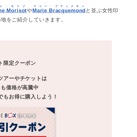
ト・モリゾ
マリー・ブラックモン
he Morisot
や
Marie Bracquemond
と並ぶ女性印
の地をご紹介していきます。
ト限定クーポン
ツアーやチケットは
こも価格が高騰中
でもお得に購入しよう！