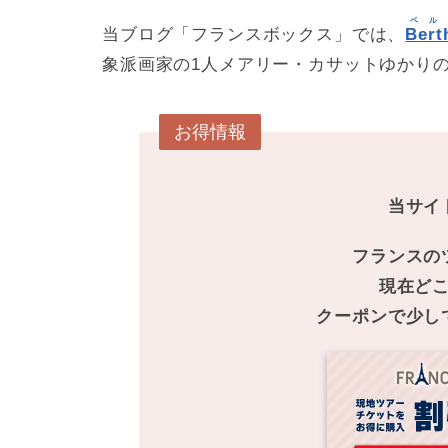
ベル
当ブログ「フランスボックス」では、
Bert
象派画家の1人メアリー・カサットゆかり
お得情報
当サイ
フランスの
現在ど
クーポンで少し