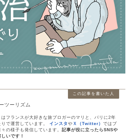
この記事を書いた人
ーツーリズム
」はフランスが大好きな旅ブロガーのマリと、パリに2年
たりで運営しています。
インスタ
や
Ｘ（Twitter）
ではブ
日々の様子も発信しています。
記事が役に立ったらSNSや
嬉しいです！