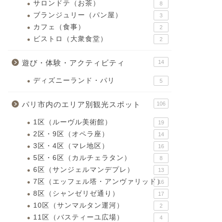
サロンドテ（お茶）
8
ブランジュリー（パン屋）
3
カフェ（食事）
2
ビストロ（大衆食堂）
2
遊び・体験・アクティビティ
14
ディズニーランド・パリ
5
パリ市内のエリア別観光スポット
106
1区（ルーヴル美術館）
19
2区・9区（オペラ座）
14
3区・4区（マレ地区）
16
5区・6区（カルチェラタン）
8
6区（サンジェルマンデプレ）
13
7区（エッフェル塔・アンヴァリッド）
16
8区（シャンゼリゼ通り）
17
10区（サンマルタン運河）
2
11区（バスティーユ広場）
4