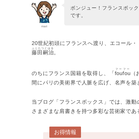
ボンジュー！フランスボッ
です。
mari
20世紀初頭にフランスへ渡り、エコール
ふじたつぐはる
藤田嗣治
。
フーフー
のちにフランス国籍を取得し、「
foufou
（
間にパリの美術界で人脈を広げ、名声を築
当ブログ「フランスボックス」では、激動
さまざまな肩書きを持つ多彩な芸術家であ
お得情報