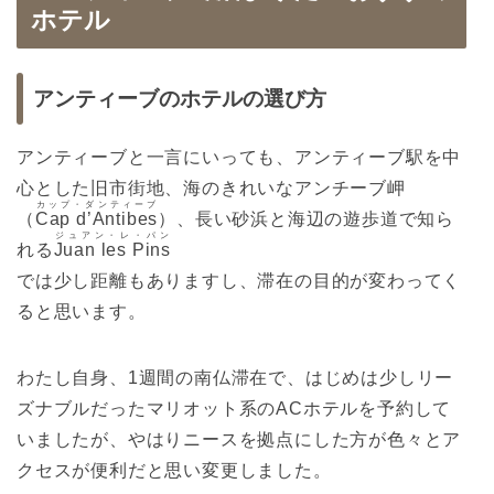
ホテル
アンティーブのホテルの選び方
アンティーブと一言にいっても、アンティーブ駅を中
心とした旧市街地、海のきれいなアンチーブ岬
カップ・ダンティーブ
（
Cap d’Antibes
）、長い砂浜と海辺の遊歩道で知ら
ジュアン・レ・パン
れる
Juan les Pins
では少し距離もありますし、滞在の目的が変わってく
ると思います。
わたし自身、1週間の南仏滞在で、はじめは少しリー
ズナブルだったマリオット系のACホテルを予約して
いましたが、やはりニースを拠点にした方が色々とア
クセスが便利だと思い変更しました。