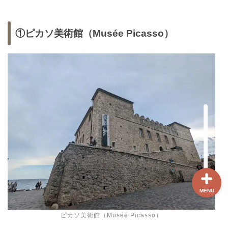
ホーム
①ピカソ美術館（Musée Picasso）
【最新版】パリ治安情報
当サイト限定クーポン
フランスボックスについ
て
MENU
ピカソ美術館（Musée Picasso）