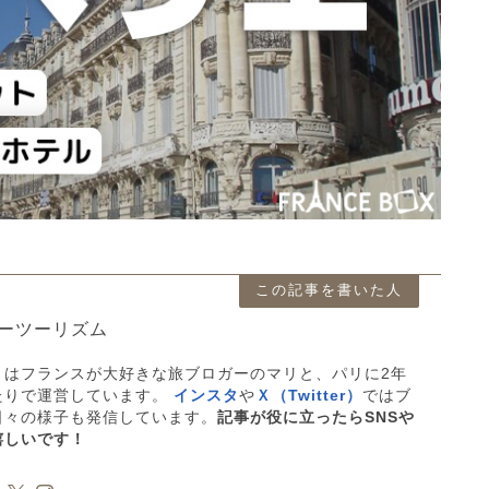
この記事を書いた人
ーツーリズム
」はフランスが大好きな旅ブロガーのマリと、パリに2年
たりで運営しています。
インスタ
や
Ｘ（Twitter）
ではブ
日々の様子も発信しています。
記事が役に立ったらSNSや
嬉しいです！