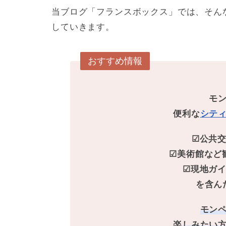
当ブログ「フランスボックス」では、そん
していきます。
おすすめ情報
モ
便利な
シテ
☑公共
☑美術館など
☑現地ガ
を含ん
モン
楽しみたい