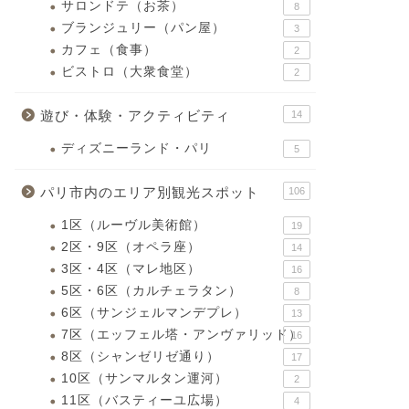
サロンドテ（お茶）
8
ブランジュリー（パン屋）
3
カフェ（食事）
2
ビストロ（大衆食堂）
2
遊び・体験・アクティビティ
14
ディズニーランド・パリ
5
パリ市内のエリア別観光スポット
106
1区（ルーヴル美術館）
19
2区・9区（オペラ座）
14
3区・4区（マレ地区）
16
5区・6区（カルチェラタン）
8
6区（サンジェルマンデプレ）
13
7区（エッフェル塔・アンヴァリッド）
16
8区（シャンゼリゼ通り）
17
10区（サンマルタン運河）
2
11区（バスティーユ広場）
4