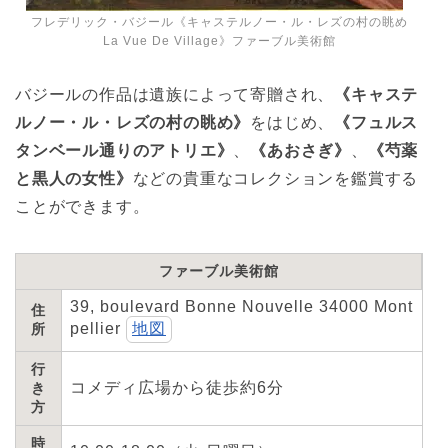
フレデリック・バジール《キャステルノー・ル・レズの村の眺め
La Vue De Village》ファーブル美術館
バジールの作品は遺族によって寄贈され、
《キャステ
ルノー・ル・レズの村の眺め》
をはじめ、
《フュルス
タンベール通りのアトリエ》
、
《あおさぎ》
、
《芍薬
と黒人の女性》
などの貴重なコレクションを鑑賞する
ことができます。
ファーブル美術館
39, boulevard Bonne Nouvelle 34000 Mont
住
pellier
地図
所
行
コメディ広場から徒歩約6分
き
方
時