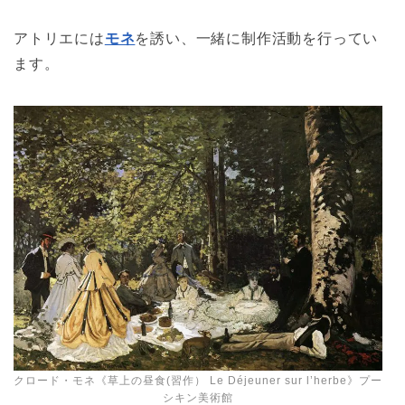
アトリエには
モネ
を誘い、一緒に制作活動を行ってい
ます。
クロード・モネ《草上の昼食(習作） Le Déjeuner sur l’herbe》プー
シキン美術館