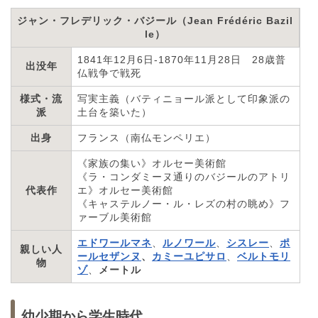
ジャン・フレデリック・バジール（Jean Frédéric Bazil
le）
1841年12月6日-1870年11月28日 28歳普
出没年
仏戦争で戦死
様式・流
写実主義（バティニョール派として印象派の
派
土台を築いた）
出身
フランス（南仏モンペリエ）
《家族の集い》オルセー美術館
《ラ・コンダミーヌ通りのバジールのアトリ
代表作
エ》オルセー美術館
《キャステルノー・ル・レズの村の眺め》フ
ァーブル美術館
エドワールマネ
、
ルノワール
、
シスレー
、
ポ
親しい人
ールセザンヌ
、
カミーユピサロ
、
ベルトモリ
物
ゾ
、
メートル
幼少期から学生時代