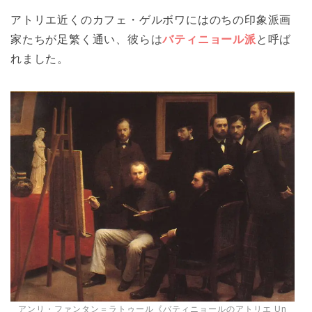
アトリエ近くのカフェ・ゲルボワにはのちの印象派画
家たちが足繁く通い、彼らは
バティニョール派
と呼ば
れました。
アンリ・ファンタン＝ラトゥール《バティニョールのアトリエ Un