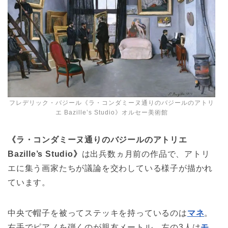
フレデリック・バジール《ラ・コンダミーヌ通りのバジールのアトリ
エ Bazille’s Studio》オルセー美術館
《ラ・コンダミーヌ通りのバジールのアトリエ
Bazille’s Studio》
は出兵数ヵ月前の作品で、アトリ
エに集う画家たちが議論を交わしている様子が描かれ
ています。
中央で帽子を被ってステッキを持っているのは
マネ
。
右手でピアノを弾くのが親友メートル。左の3人は
モ