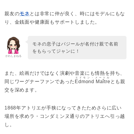
親友の
モネ
とは非常に仲が良く、時にはモデルにもな
り、金銭面や健康面もサポートしました。
モネの息子はバジールが名付け親で名前
をもらってジャンに！
かわしまねる
また、絵画だけではなく演劇や音楽にも情熱を持ち、
エドモン・メートル
同じワーグナーファンであった
Edmond Maître
とも親
交を深めます。
1868年アトリエが手狭になってきたためさらに広い
場所を求めラ・コンダミンヌ通りのアトリエへ引っ越
し。