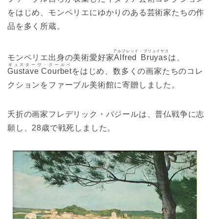
をはじめ、モンペリエにゆかりのある芸術家たちの作
品を多く所蔵。
アルフレッド・ブリュイヤス
モンペリエ出身の美術愛好家
Alfred Bruyas
は、
ギュスターヴ・クールベ
Gustave Courbet
をはじめ、数多くの画家たちのコレ
クションをファーブル美術館に寄贈しました。
夭折の画家フレデリック・バジールは、普仏戦争に志
願し、28歳で戦死しました。