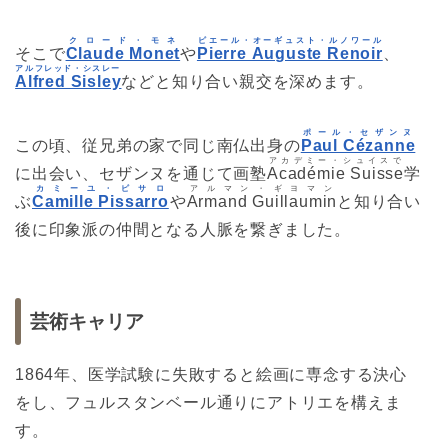
クロード・モネ
ピエール・オーギュスト・ルノワール
そこで
Claude Monet
や
Pierre Auguste Renoir
、
アルフレッド・シスレー
Alfred Sisley
などと知り合い親交を深めます。
ポール・セザンヌ
この頃、従兄弟の家で同じ南仏出身の
Paul Cézanne
アカデミー・シュイスで
に出会い、セザンヌを通じて画塾
Académie Suisse
学
カミーユ・ピサロ
アルマン・ギヨマン
ぶ
Camille Pissarro
や
Armand Guillaumin
と知り合い
後に印象派の仲間となる人脈を繋ぎました。
芸術キャリア
1864年、医学試験に失敗すると絵画に専念する決心
をし、フュルスタンベール通りにアトリエを構えま
す。