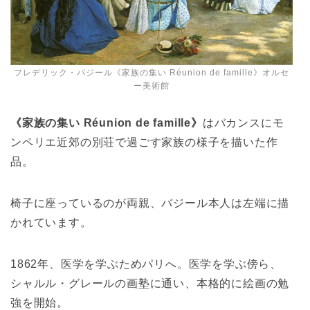
フレデリック・バジール《家族の集い Réunion de famille》オルセ
ー美術館
《家族の集い Réunion de famille》
はバカンスにモ
ンペリエ近郊の別荘で過ごす家族の様子を描いた作
品。
椅子に座っているのが両親、バジール本人は左端に描
かれています。
1862年、医学を学ぶためパリへ。医学を学ぶ傍ら、
シャルル・グレールの画塾に通い、本格的に絵画の勉
強を開始。