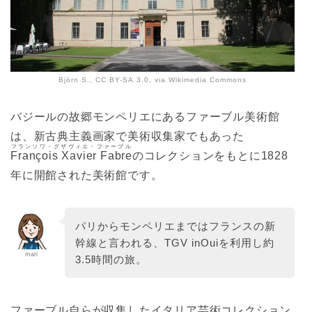
Björn S., CC BY-SA 3.0, via Wikimedia Commons
バジールの故郷モンペリエにあるファーブル美術館
は、新古典主義画家で美術収集家でもあった
フランソワ・グザヴィエ・ファーブル
François Xavier Fabre
のコレクションをもとに1828
年に開館された美術館です。
パリからモンペリエまではフランスの新
幹線と言われる、TGV inOuiを利用し約
mari
3.5時間の旅。
ファーブル自らが収集したイタリア芸術コレクション