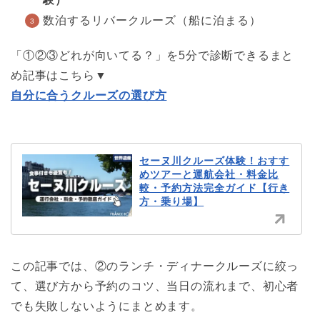
数泊するリバークルーズ（船に泊まる）
「①②③どれが向いてる？」を5分で診断できるまと
め記事はこちら▼
自分に合うクルーズの選び方
セーヌ川クルーズ体験！おすす
めツアーと運航会社・料金比
較・予約方法完全ガイド【行き
方・乗り場】
この記事では、②のランチ・ディナークルーズに絞っ
て、選び方から予約のコツ、当日の流れまで、初心者
でも失敗しないようにまとめます。