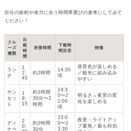
自分の旅程や体力に合う時間帯選びの参考にしてみて
ください！
出
クル
航
下船時
ーズ
所要時間
特徴
時
間目安
種類
間
昼景色が楽しめる
1
ラン
14:30
2:
約2時間
／観光に組み込み
頃
チ
45
やすい
19:3
サン
約1時間
1
0〜2
明るさ→夜景の変
セッ
30分〜2
8:
1:00
化を楽しめる
15
ト
時間
頃
23:0
夜景・ライトアッ
2
ディ
約2時間
0〜2
プ重視／最も特別
0:
3:30
ナー
30分