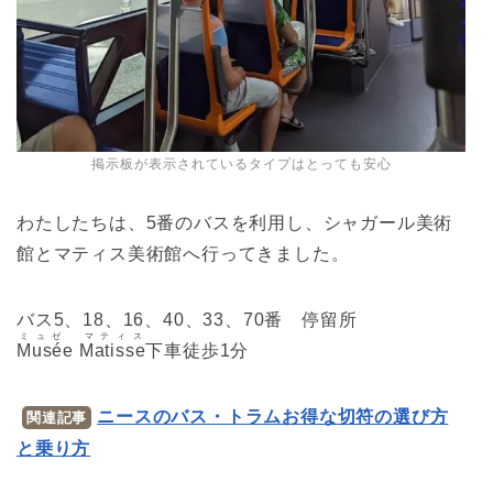
掲示板が表示されているタイプはとっても安心
わたしたちは、5番のバスを利用し、シャガール美術
館とマティス美術館へ行ってきました。
バス5、18、16、40、33、70番 停留所
ミュゼ マティス
Musée Matisse
下車徒歩1分
ニースのバス・トラムお得な切符の選び方
関連記事
と乗り方