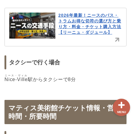
ホーム
2026年最新！ニースのバス・
トラムお得な切符の選び方と乗
り方・料金・チケット購入方法
【最新版】パリ治安情報
【リーニュ・ダジュール】
当サイト限定クーポン
タクシーで行く場合
フランスボックスについ
て
ニース・ヴィル
Nice-Ville
駅からタクシーで8分
マティス美術館チケット情報・営業
MENU
時間・所要時間