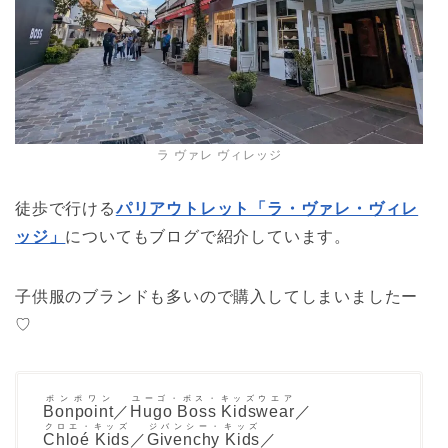
ラ ヴァレ ヴィレッジ
徒歩で行ける
パリアウトレット「ラ・ヴァレ・ヴィレ
ッジ」
についてもブログで紹介しています。
子供服のブランドも多いので購入してしまいましたー
♡
ボンポワン
ユーゴ・ボス・キッズウエア
Bonpoint
／
Hugo Boss Kidswear
／
クロエ・キッズ
ジバンシー・キッズ
Chloé Kids
／
Givenchy Kids
／