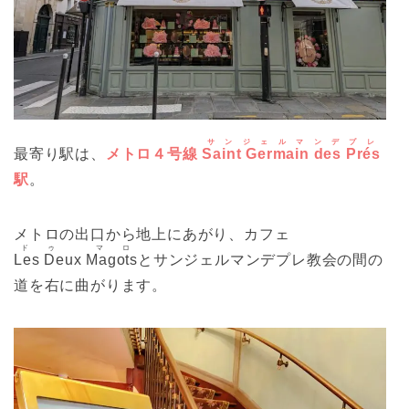
サンジェルマンデプレ
最寄り駅は、
メトロ４号線
Saint Germain des Prés
駅
。
メトロの出口から地上にあがり、カフェ
ドゥ マロ
Les Deux Magots
とサンジェルマンデプレ教会の間の
道を右に曲がります。