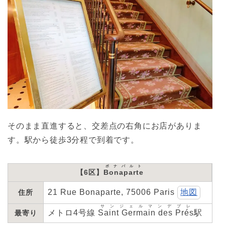
そのまま直進すると、交差点の右角にお店がありま
す。駅から徒歩3分程で到着です。
ボナパルト
【6区】
Bonaparte
21 Rue Bonaparte, 75006 Paris
地図
住所
サンジェルマンデプレ
メトロ4号線
Saint Germain des Prés
駅
最寄り