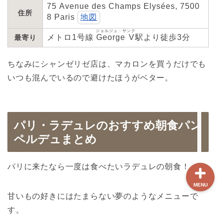
75 Avenue des Champs Elysées, 7500
住所
8 Paris
地図
ホーム
ジョルジュ・サンク
メトロ1号線
George V
駅より徒歩3分
最寄り
【最新版】パリ治安情報
ちなみにシャンゼリゼ店は、マカロンを買うだけでも
いつも混んでいるので避けたほうがベター。
当サイト限定クーポン
フランスボックスについ
て
パリ・ラデュレのおすすめ朝食パン
ペルデュまとめ
パリに来たなら一度は食べたいラデュレの朝食！
MENU
甘いもの好きにはたまらない夢のようなメニューで
す。